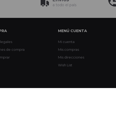
a todo el país
PRA
MENÚ CUENTA
legales
Mi cuenta
nes de compra
Mis compras
mprar
Mis direcciones
Wish List