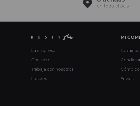
en todo el pais
MI COM
La empresa
Términos 
Contacto
Condicio
Trabajá con nosotros
Cómo co
Locales
Envíos
© Copyright 2026 / Rusty / FORTER S.A Rut 213720560017