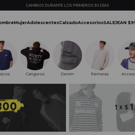
CAMBIOS DURANTE LOS PRIMEROS 30 DÍAS
ombre
Mujer
Adolescentes
Calzado
Accesorios
SALE
JEAN $9
sicos
Canguros
Denim
Remeras
Acceso