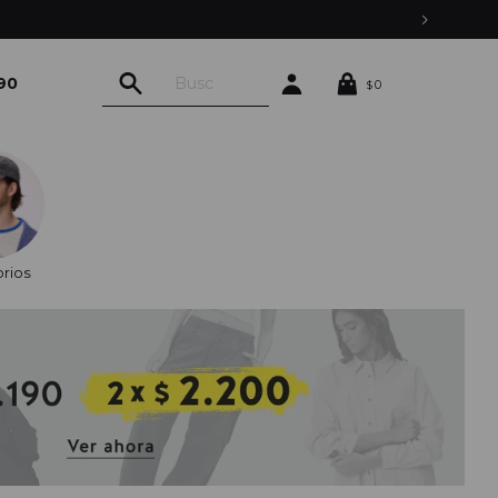
90
0
$
rios