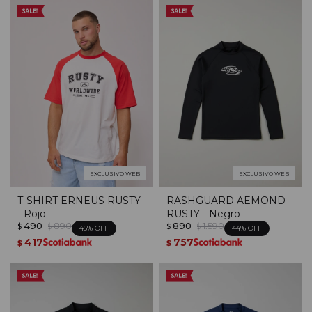
EXCLUSIVO WEB
EXCLUSIVO WEB
T-SHIRT ERNEUS RUSTY
RASHGUARD AEMOND
- Rojo
RUSTY - Negro
490
890
890
1.590
$
$
$
$
45
44
417
757
$
$