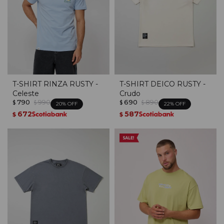
T-SHIRT RINZA RUSTY -
T-SHIRT DEICO RUSTY -
Celeste
Crudo
790
990
690
890
$
$
$
$
20
22
672
587
$
$