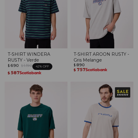
T-SHIRT WINDERA
T-SHIRT AROON RUSTY -
RUSTY - Verde
Gris Melange
890
690
1.190
$
$
$
42
757
$
587
$