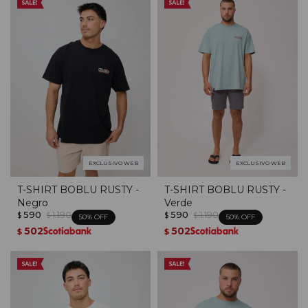
EXCLUSIVO WEB
EXCLUSIVO WEB
T-SHIRT BOBLU RUSTY -
T-SHIRT BOBLU RUSTY -
Negro
Verde
590
1.190
590
1.190
$
$
$
$
50
50
502
502
$
$