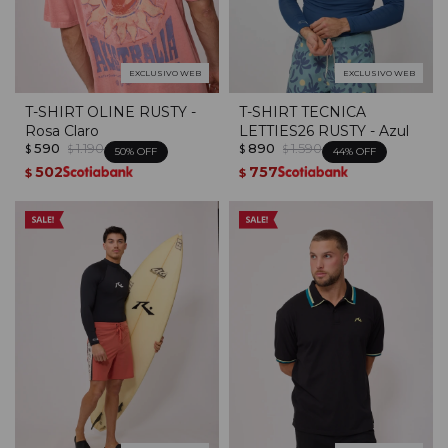
EXCLUSIVO WEB
EXCLUSIVO WEB
T-SHIRT OLINE RUSTY -
T-SHIRT TECNICA
Rosa Claro
LETTIES26 RUSTY - Azul
590
1.190
890
1.590
$
$
$
$
50
44
502
757
$
$