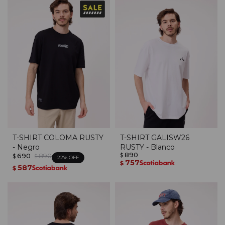
T-SHIRT COLOMA RUSTY
T-SHIRT GALISW26
- Negro
RUSTY - Blanco
890
690
890
$
$
$
22
757
$
587
$