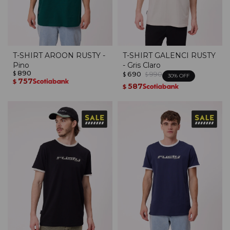
T-SHIRT AROON RUSTY -
T-SHIRT GALENCI RUSTY
Pino
- Gris Claro
890
690
990
$
$
$
30
757
$
587
$