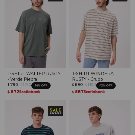
T-SHIRT WALTER RUSTY
T-SHIRT WINDERA
- Verde Piedra
RUSTY - Crudo
790
1.190
690
1.190
$
$
$
$
34
42
672
587
$
$