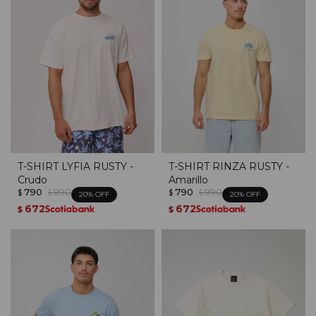
T-SHIRT LYFIA RUSTY -
T-SHIRT RINZA RUSTY -
Crudo
Amarillo
790
990
790
990
$
$
$
$
20
20
672
672
$
$