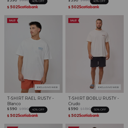
$
$
$
$
40
40
502
502
$
$
EXCLUSIVO WEB
EXCLUSIVO WEB
T-SHIRT RAEL RUSTY -
T-SHIRT BOBLU RUSTY -
Blanco
Crudo
590
990
590
1.190
$
$
$
$
40
50
502
502
$
$