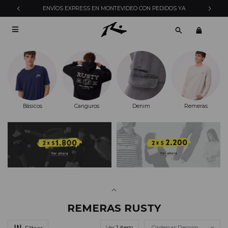
ENVÍOS EXPRESS EN MONTEVIDEO CON PEDIDOS YA

Básicos
Canguros
Denim
Remeras
REMERAS RUSTY
Ver
Recomendados