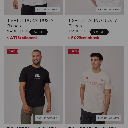
EXCLUSIVO WEB
EXCLUSIVO WEB
T-SHIRT ROKAI RUSTY -
T-SHIRT TALINO RUSTY -
Blanco
Blanco
490
890
590
990
$
$
$
$
45
40
417
502
$
$
EXCLUSIVO WEB
EXCLUSIVO WEB