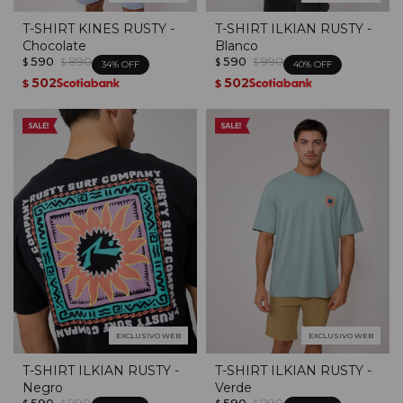
T-SHIRT KINES RUSTY -
T-SHIRT ILKIAN RUSTY -
Chocolate
Blanco
590
890
590
990
$
$
$
$
34
40
502
502
$
$
EXCLUSIVO WEB
EXCLUSIVO WEB
T-SHIRT ILKIAN RUSTY -
T-SHIRT ILKIAN RUSTY -
Negro
Verde
590
990
590
990