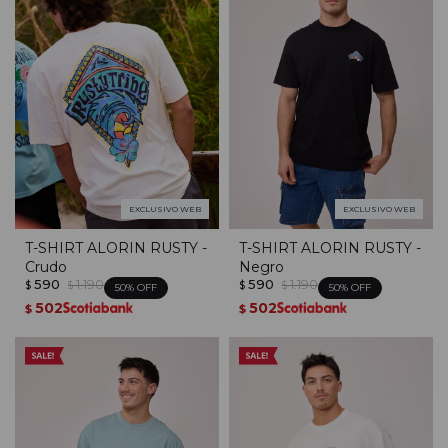
EXCLUSIVO WEB
EXCLUSIVO WEB
T-SHIRT ALORIN RUSTY -
T-SHIRT ALORIN RUSTY -
Crudo
Negro
590
1.190
590
1.190
$
$
$
$
50
50
502
502
$
$