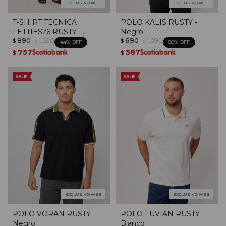
EXCLUSIVO WEB
EXCLUSIVO WEB
T-SHIRT TECNICA
POLO KALIS RUSTY -
LETTIES26 RUSTY -
Negro
890
1.590
690
1.390
Negro
$
$
$
$
44
50
757
587
$
$
EXCLUSIVO WEB
EXCLUSIVO WEB
POLO VORAN RUSTY -
POLO LUVIAN RUSTY -
Negro
Blanco