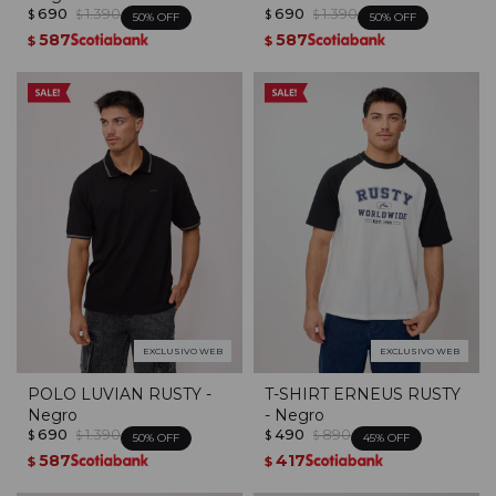
690
1.390
690
1.390
$
$
$
$
50
50
587
587
$
$
EXCLUSIVO WEB
EXCLUSIVO WEB
POLO LUVIAN RUSTY -
T-SHIRT ERNEUS RUSTY
Negro
- Negro
690
1.390
490
890
$
$
$
$
50
45
587
417
$
$