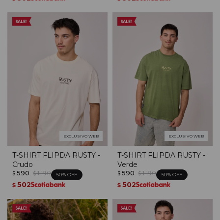
EXCLUSIVO WEB
EXCLUSIVO WEB
T-SHIRT FLIPDA RUSTY -
T-SHIRT FLIPDA RUSTY -
Crudo
Verde
590
1.190
590
1.190
$
$
$
$
50
50
502
502
$
$