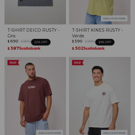
EXCLUSIVO WEB
T-SHIRT DEICO RUSTY -
T-SHIRT KINES RUSTY -
Gris
Verde
690
890
590
890
$
$
$
$
22
34
587
502
$
$
EXCLUSIVO WEB
EXCLUSIVO WEB