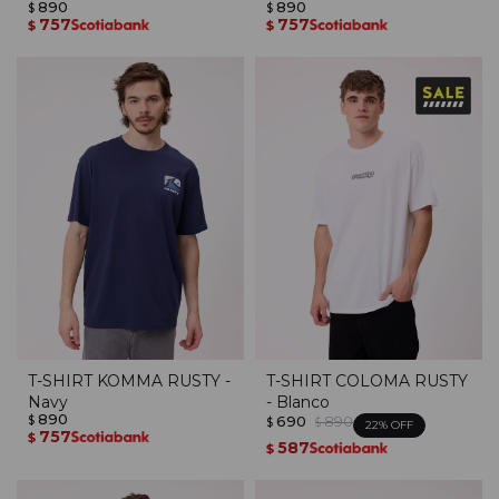
890
890
$
$
757
757
$
$
T-SHIRT KOMMA RUSTY -
T-SHIRT COLOMA RUSTY
Navy
- Blanco
890
690
890
$
$
$
22
757
$
587
$