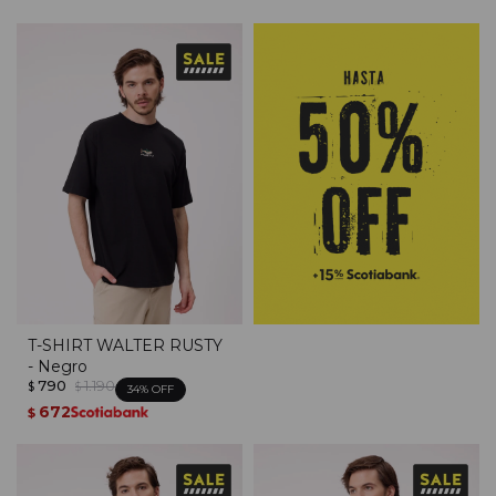
T-SHIRT WALTER RUSTY
- Negro
790
1.190
$
$
34
672
$