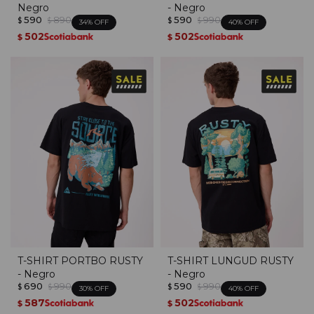
Negro
- Negro
590
890
590
990
$
$
$
$
34
40
502
502
$
$
T-SHIRT PORTBO RUSTY
T-SHIRT LUNGUD RUSTY
- Negro
- Negro
690
990
590
990
$
$
$
$
30
40
587
502
$
$