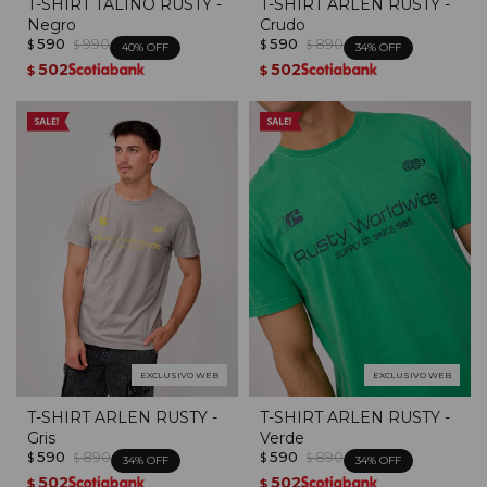
T-SHIRT TALINO RUSTY -
T-SHIRT ARLEN RUSTY -
Negro
Crudo
590
990
590
890
$
$
$
$
40
34
502
502
$
$
EXCLUSIVO WEB
EXCLUSIVO WEB
T-SHIRT ARLEN RUSTY -
T-SHIRT ARLEN RUSTY -
Gris
Verde
590
890
590
890
$
$
$
$
34
34
502
502
$
$