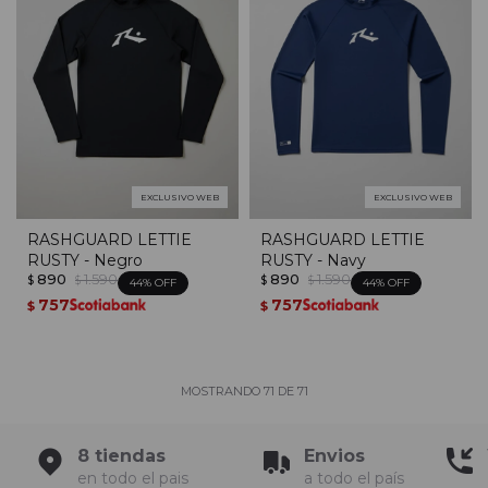
EXCLUSIVO WEB
EXCLUSIVO WEB
RASHGUARD LETTIE
RASHGUARD LETTIE
RUSTY - Negro
RUSTY - Navy
890
1.590
890
1.590
$
$
$
$
44
44
757
757
$
$
MOSTRANDO
71
DE
71
8 tiendas
Envios
en todo el pais
a todo el país