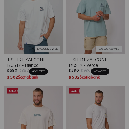
EXCLUSIVO WEB
EXCLUSIVO WEB
T-SHIRT ZALCONE
T-SHIRT ZALCONE
RUSTY - Blanco
RUSTY - Verde
590
990
590
990
$
$
$
$
40
40
502
502
$
$