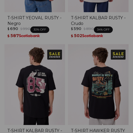
T-SHIRT YEOVAL RUSTY -
T-SHIRT KALBAR RUSTY -
Negro
Crudo
690
990
590
890
$
$
$
$
30
34
587
502
$
$
T-SHIRT KALBAR RUSTY -
T-SHIRT HAWKER RUSTY