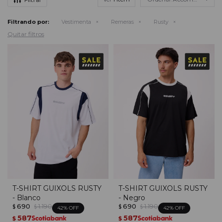
Filtrando por:
Vestimenta
Remeras
Rusty
Quitar filtros
T-SHIRT GUIXOLS RUSTY
T-SHIRT GUIXOLS RUSTY
- Blanco
- Negro
690
1.190
690
1.190
$
$
$
$
42
42
587
587
$
$