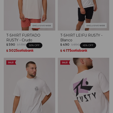
EXCLUSIVO WEB
EXCLUSIVO WEB
T-SHIRT FURTADO
T-SHIRT LEIFU RUSTY -
RUSTY - Crudo
Blanco
590
1.190
490
890
$
$
$
$
50
45
502
417
$
$