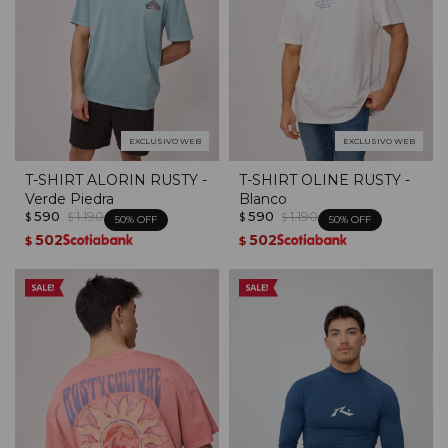
EXCLUSIVO WEB
EXCLUSIVO WEB
T-SHIRT ALORIN RUSTY -
T-SHIRT OLINE RUSTY -
Verde Piedra
Blanco
590
1.190
590
1.190
$
$
$
$
50
50
502
502
$
$