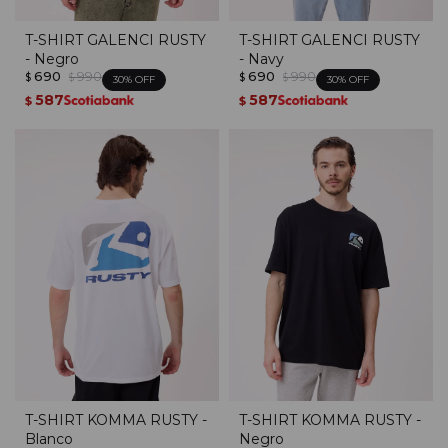
T-SHIRT GALENCI RUSTY
T-SHIRT GALENCI RUSTY
- Negro
- Navy
690
990
690
990
$
$
$
$
30
30
587
587
$
$
T-SHIRT KOMMA RUSTY -
T-SHIRT KOMMA RUSTY -
Blanco
Negro