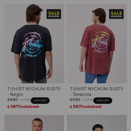
T-SHIRT NYCHUM RUSTY
T-SHIRT NYCHUM RUSTY
- Negro
- Terracota
690
1.190
690
1.190
$
$
$
$
42
42
587
587
$
$