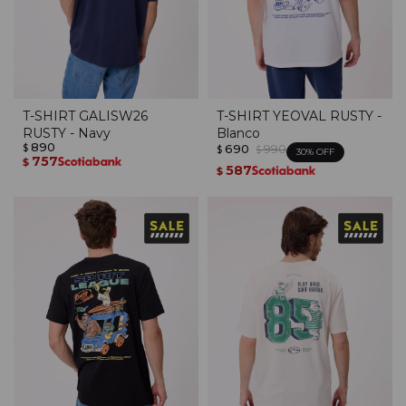
T-SHIRT GALISW26
T-SHIRT YEOVAL RUSTY -
RUSTY - Navy
Blanco
890
690
990
$
$
$
30
757
$
587
$