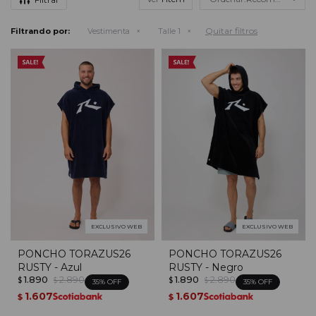
Quitar filtros
Filtrando por:
Vestimenta
Talle 1
EXCLUSIVO WEB
EXCLUSIVO WEB
PONCHO TORAZUS26
PONCHO TORAZUS26
RUSTY - Azul
RUSTY - Negro
1.890
2.890
1.890
2.890
$
$
$
$
35
35
1.607
1.607
$
$