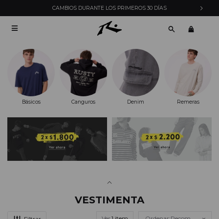
CAMBIOS DURANTE LOS PRIMEROS 30 DÍAS

Básicos
Canguros
Denim
Remeras
VESTIMENTA
Ver
Recomendados