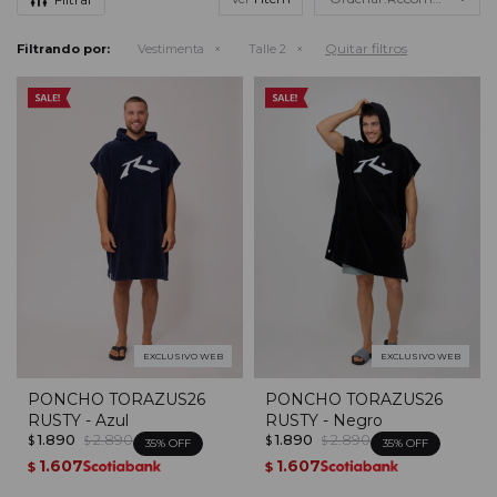
Quitar filtros
Filtrando por:
Vestimenta
Talle 2
EXCLUSIVO WEB
EXCLUSIVO WEB
PONCHO TORAZUS26
PONCHO TORAZUS26
RUSTY - Azul
RUSTY - Negro
1.890
2.890
1.890
2.890
$
$
$
$
35
35
1.607
1.607
$
$