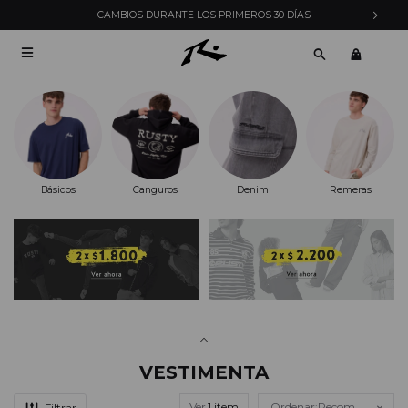
CAMBIOS DURANTE LOS PRIMEROS 30 DÍAS

Básicos
Canguros
Denim
Remeras
VESTIMENTA
Ver
Recomendados