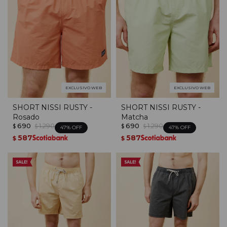
EXCLUSIVO WEB
EXCLUSIVO WEB
SHORT NISSI RUSTY -
SHORT NISSI RUSTY -
Rosado
Matcha
690
1.290
690
1.290
$
$
$
$
47
47
587
587
$
$