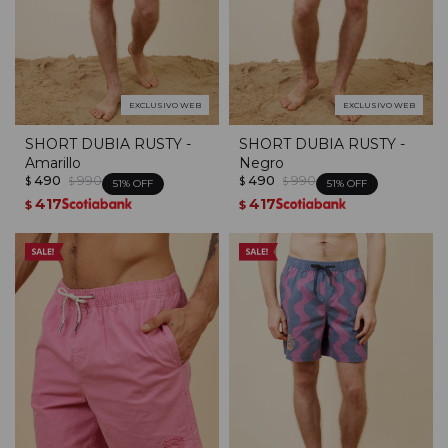
EXCLUSIVO WEB
EXCLUSIVO WEB
SHORT DUBIA RUSTY -
SHORT DUBIA RUSTY -
Amarillo
Negro
490
990
490
990
$
$
$
$
51
51
417
417
$
$