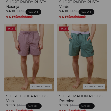
SHORT PADDY RUSTY -
SHORT PADDY RUSTY -
Naranja
Verde
490
890
490
890
$
$
$
$
45
45
417
417
$
$
EXCLUSIVO WEB
EXCLUSIVO WEB
SHORT EUBEA RUSTY -
SHORT MAHON RUSTY -
Vino
Petroleo
590
1.190
590
1.190
$
$
$
$
50
50
502
502