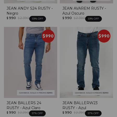
JEAN ANDY S24 RUSTY -
JEAN AVAREM RUSTY -
Negro
Azul Oscuro
990
2.390
990
2.390
$
$
$
$
59
59
CAMBIOS SOLO X PROMO $990
CAMBIOS SOLO X PROMO $990
JEAN BALLERS 24
JEAN BALLERW23
RUSTY - Azul Claro
RUSTY - Azul
990
2.290
990
2.290
$
$
$
$
57
57