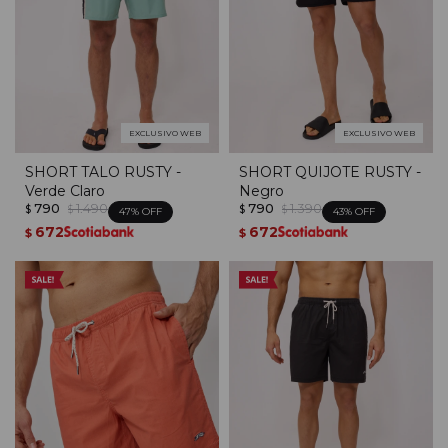
EXCLUSIVO WEB
EXCLUSIVO WEB
SHORT TALO RUSTY -
SHORT QUIJOTE RUSTY -
Verde Claro
Negro
790
1.490
790
1.390
$
$
$
$
47
43
672
672
$
$