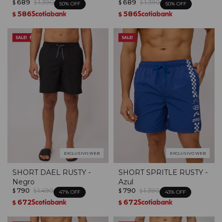
689
1.390
689
1.390
$
$
$
$
50
50
586
586
$
$
EXCLUSIVO WEB
EXCLUSIVO WEB
SHORT DAEL RUSTY -
SHORT SPRITLE RUSTY -
Negro
Azul
790
1.490
790
1.390
$
$
$
$
47
43
672
672
$
$