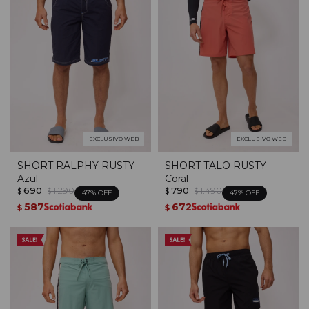
EXCLUSIVO WEB
EXCLUSIVO WEB
SHORT RALPHY RUSTY -
SHORT TALO RUSTY -
Azul
Coral
690
1.290
790
1.490
$
$
$
$
47
47
587
672
$
$