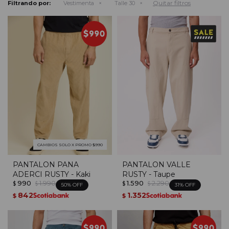
Quitar filtros
Filtrando por:
Vestimenta
Talle 30
CAMBIOS SOLO X PROMO $990
PANTALON PANA
PANTALON VALLE
ADERCI RUSTY - Kaki
RUSTY - Taupe
990
1.990
1.590
2.290
$
$
$
$
50
31
842
1.352
$
$