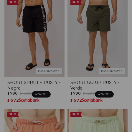
EXCLUSIVO WEB
EXCLUSIVO WEB
SHORT SPRITLE RUSTY -
SHORT GO UP RUSTY -
Negro
Verde
790
1.390
790
1.390
$
$
$
$
43
43
672
672
$
$