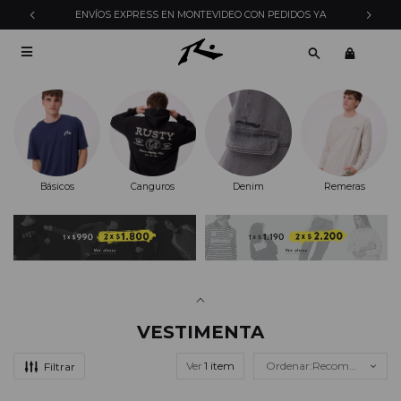
ENVÍOS EXPRESS EN MONTEVIDEO CON PEDIDOS YA

Básicos
Canguros
Denim
Remeras
VESTIMENTA
Ver
Recomendados