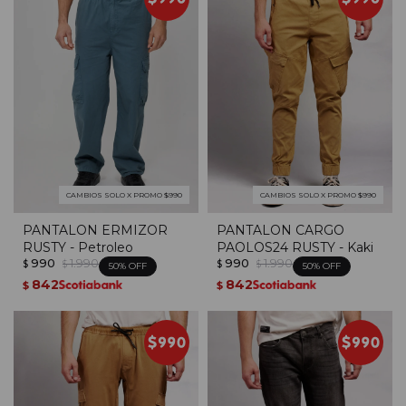
CAMBIOS SOLO X PROMO $990
CAMBIOS SOLO X PROMO $990
PANTALON ERMIZOR
PANTALON CARGO
RUSTY - Petroleo
PAOLOS24 RUSTY - Kaki
990
1.990
990
1.990
$
$
$
$
50
50
842
842
$
$