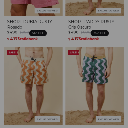
EXCLUSIVO WEB
EXCLUSIVO WEB
SHORT DUBIA RUSTY -
SHORT PADDY RUSTY -
Rosado
Gris Oscuro
490
990
490
890
$
$
$
$
51
45
417
417
$
$
EXCLUSIVO WEB
EXCLUSIVO WEB