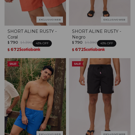
EXCLUSIVO WEB
EXCLUSIVO WEB
SHORT ALINE RUSTY -
SHORT ALINE RUSTY -
Coral
Negro
790
1.390
790
1.390
$
$
$
$
43
43
672
672
$
$
EXCLUSIVO WEB
EXCLUSIVO WEB