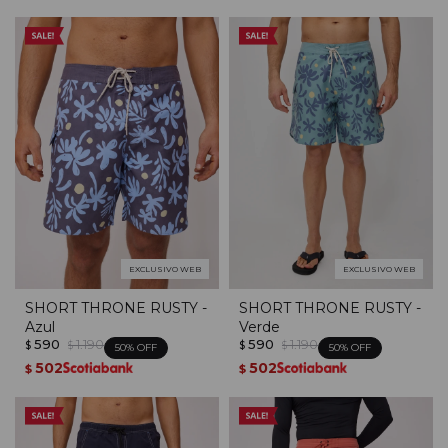
EXCLUSIVO WEB
EXCLUSIVO WEB
SHORT THRONE RUSTY -
SHORT THRONE RUSTY -
Azul
Verde
590
1.190
590
1.190
$
$
$
$
50
50
502
502
$
$