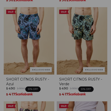
$
$
EXCLUSIVO WEB
EXCLUSIVO WEB
SHORT CITNOS RUSTY -
SHORT CITNOS RUSTY -
Azul
Verde
490
990
490
990
$
$
$
$
51
51
417
417
$
$