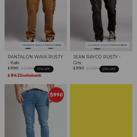
CAMBIOS SOLO X PROMO $990
CAMBIOS SOLO X PROMO $990
PANTALON WAYA RUSTY
JEAN RAYCO RUSTY -
- Kaki
Gris
990
2.290
990
2.290
$
$
$
$
57
57
842
$