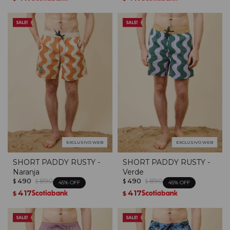
EXCLUSIVO WEB
EXCLUSIVO WEB
SHORT PADDY RUSTY -
SHORT PADDY RUSTY -
Naranja
Verde
490
890
490
890
$
$
$
$
45
45
417
417
$
$