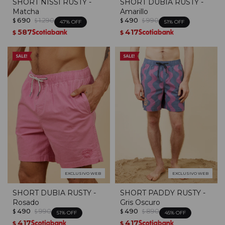
SHORT NISSI RUSTY -
SHORT DUBIA RUSTY -
Matcha
Amarillo
690
1.290
490
990
$
$
$
$
47
51
587
417
$
$
EXCLUSIVO WEB
EXCLUSIVO WEB
SHORT DUBIA RUSTY -
SHORT PADDY RUSTY -
Rosado
Gris Oscuro
490
990
490
890
$
$
$
$
51
45
417
417
$
$