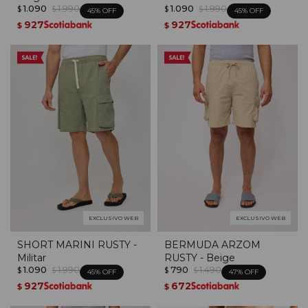
1.090
1.990
1.090
1.990
$
$
$
$
45
45
927
927
$
$
EXCLUSIVO WEB
EXCLUSIVO WEB
SHORT MARINI RUSTY -
BERMUDA ARZOM
Militar
RUSTY - Beige
1.090
1.990
790
1.490
$
$
$
$
45
47
927
672
$
$