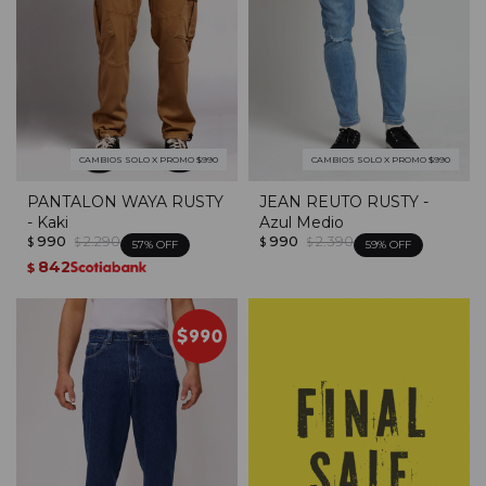
CAMBIOS SOLO X PROMO $990
CAMBIOS SOLO X PROMO $990
PANTALON WAYA RUSTY
JEAN REUTO RUSTY -
- Kaki
Azul Medio
990
2.290
990
2.390
$
$
$
$
57
59
842
$