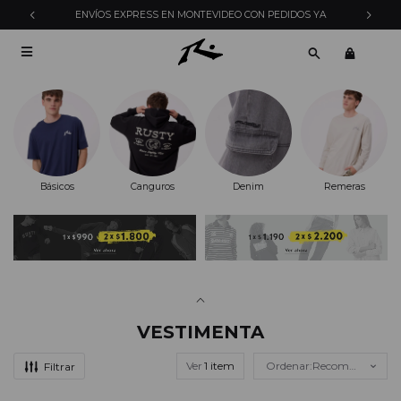
ENVÍOS EXPRESS EN MONTEVIDEO CON PEDIDOS YA

Básicos
Canguros
Denim
Remeras
VESTIMENTA
Ver
Recomendados