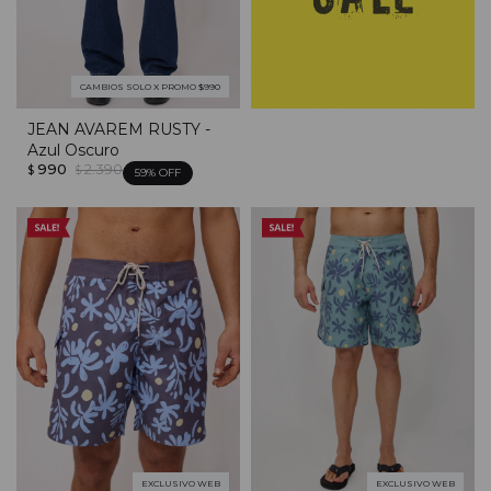
CAMBIOS SOLO X PROMO $990
JEAN AVAREM RUSTY -
Azul Oscuro
990
2.390
$
$
59
EXCLUSIVO WEB
EXCLUSIVO WEB