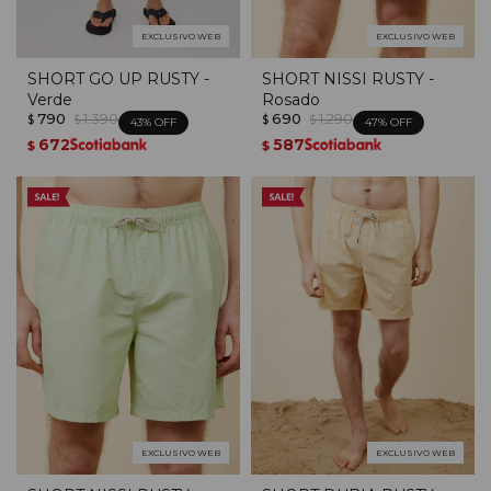
EXCLUSIVO WEB
EXCLUSIVO WEB
SHORT GO UP RUSTY -
SHORT NISSI RUSTY -
Verde
Rosado
790
1.390
690
1.290
$
$
$
$
43
47
672
587
$
$
EXCLUSIVO WEB
EXCLUSIVO WEB