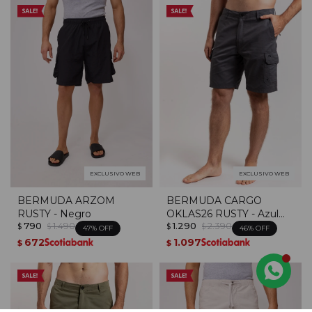
EXCLUSIVO WEB
EXCLUSIVO WEB
BERMUDA ARZOM
BERMUDA CARGO
RUSTY - Negro
OKLAS26 RUSTY - Azul
790
1.490
1.290
2.390
Piedra
$
$
$
$
47
46
672
1.097
$
$