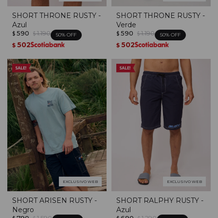
SHORT THRONE RUSTY -
SHORT THRONE RUSTY -
Azul
Verde
590
1.190
590
1.190
$
$
$
$
50
50
502
502
$
$
EXCLUSIVO WEB
EXCLUSIVO WEB
SHORT ARISEN RUSTY -
SHORT RALPHY RUSTY -
Negro
Azul
790
1.590
690
1.290