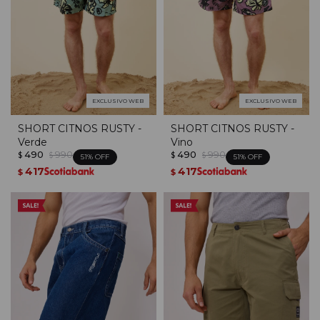
EXCLUSIVO WEB
EXCLUSIVO WEB
SHORT CITNOS RUSTY -
SHORT CITNOS RUSTY -
Verde
Vino
490
990
490
990
$
$
$
$
51
51
417
417
$
$