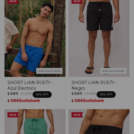
EXCLUSIVO WEB
EXCLUSIVO WEB
SHORT LIAN RUSTY -
SHORT LIAN RUSTY -
Azul Electrico
Negro
689
1.390
689
1.390
$
$
$
$
50
50
586
586
$
$