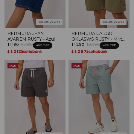
EXCLUSIVO WEB
EXCLUSIVO WEB
BERMUDA JEAN
BERMUDA CARGO
AVAREM RUSTY - Azul
OKLASWS RUSTY - Militar
1.190
2.190
1.290
2.390
Oscuro
Claro
$
$
$
$
46
46
1.012
1.097
$
$