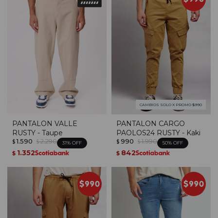
CAMBIOS SOLO X PROMO $990
PANTALON VALLE
PANTALON CARGO
RUSTY - Taupe
PAOLOS24 RUSTY - Kaki
1.590
2.290
990
1.990
$
$
$
$
31
50
1.352
842
$
$