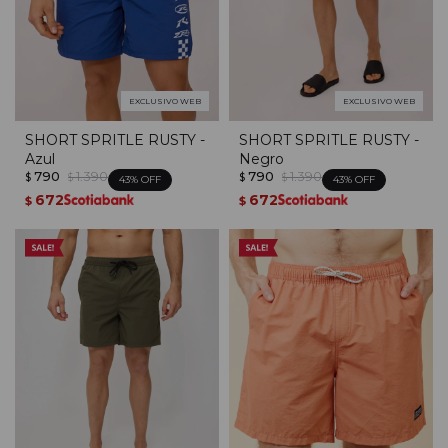
EXCLUSIVO WEB
EXCLUSIVO WEB
SHORT SPRITLE RUSTY -
SHORT SPRITLE RUSTY -
Azul
Negro
790
1.390
790
1.390
$
$
$
$
43
43
672
672
$
$