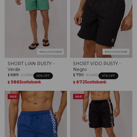
EXCLUSIVO WEB
EXCLUSIVO WEB
SHORT LIAN RUSTY -
SHORT VIDO RUSTY -
Verde
Negro
689
1.390
790
1.490
$
$
$
$
50
47
586
672
$
$