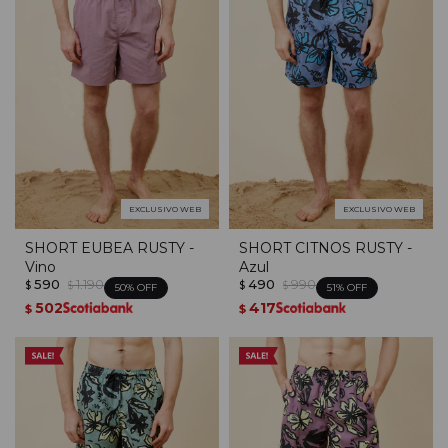
EXCLUSIVO WEB
EXCLUSIVO WEB
SHORT EUBEA RUSTY -
SHORT CITNOS RUSTY -
Vino
Azul
590
1.190
490
990
$
$
$
$
50
51
502
417
$
$