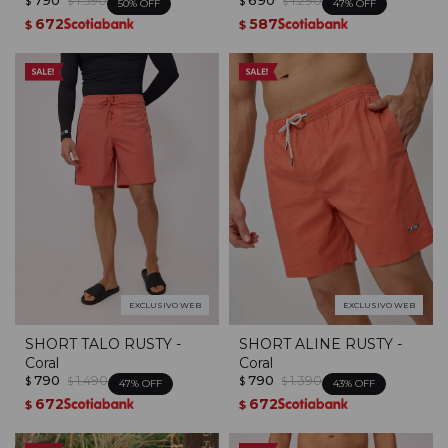
$
$
$
$
50
47
672
587
$
$
EXCLUSIVO WEB
EXCLUSIVO WEB
SHORT TALO RUSTY -
SHORT ALINE RUSTY -
Coral
Coral
790
1.490
790
1.390
$
$
$
$
47
43
672
672
$
$