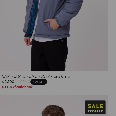
CAMPERA ORDAL RUSTY - Gris Claro
2.190
4.290
$
$
49
1.862
$