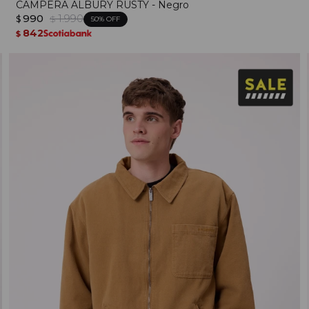
CAMPERA ALBURY RUSTY - Negro
990
1.990
$
$
50
842
$