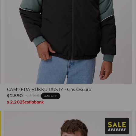
CAMPERA BUKKU RUSTY - Gris Oscuro
2.590
3.690
$
$
30
2.202
$