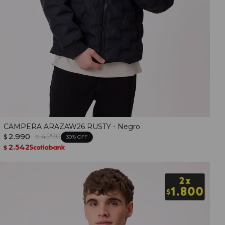
CAMPERA ARAZAW26 RUSTY - Negro
2.990
4.290
$
$
30
2.542
$