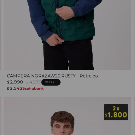
CAMPERA NORAZAW26 RUSTY - Petroleo
2.990
4.290
$
$
30
2.542
$