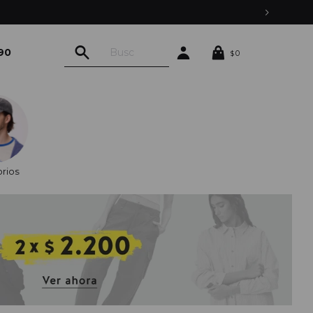
90
0
$
rios