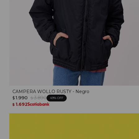
CAMPERA WOLLO RUSTY - Negro
1.990
3.890
$
$
49
1.692
$