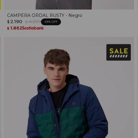
CAMPERA ORDAL RUSTY - Negro
2.190
4.290
$
$
49
1.862
$