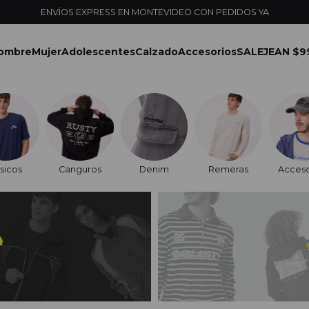
ENVÍOS EXPRESS EN MONTEVIDEO CON PEDIDOS YA
ombre
Mujer
Adolescentes
Calzado
Accesorios
SALE
JEAN $9
sicos
Canguros
Denim
Remeras
Acceso