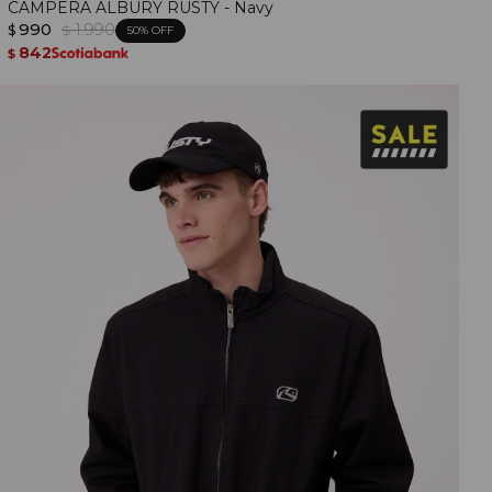
CAMPERA ALBURY RUSTY - Navy
990
1.990
$
$
50
842
$