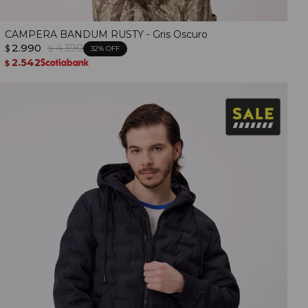
CAMPERA BANDUM RUSTY - Gris Oscuro
2.990
4.390
$
$
32
2.542
$