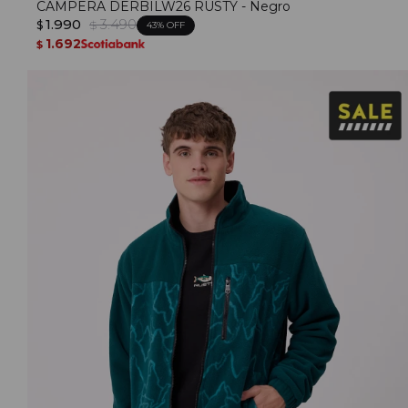
CAMPERA DERBILW26 RUSTY - Negro
1.990
3.490
$
$
43
1.692
$