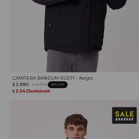
CAMPERA BANDUM RUSTY - Negro
2.990
4.390
$
$
32
2.542
$