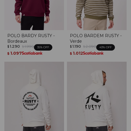
POLO BARDY RUSTY -
POLO BARDEM RUSTY -
Bordeaux
Verde
1.290
1.990
1.190
2.090
$
$
$
$
35
43
1.097
1.012
$
$