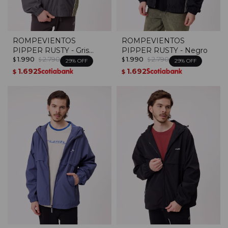
ROMPEVIENTOS
ROMPEVIENTOS
PIPPER RUSTY - Gris
PIPPER RUSTY - Negro
1.990
2.790
1.990
2.790
Oscuro
$
$
$
$
29
29
1.692
1.692
$
$