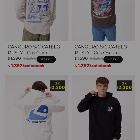
CANGURO S/C CATELO
CANGURO S/C CATELO
RUSTY - Gris Claro
RUSTY - Gris Oscuro
1.590
2.290
1.590
2.290
$
$
$
$
31
31
1.352
1.352
$
$