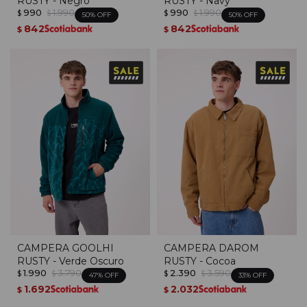
RUSTY - Negro
RUSTY - Navy
990
1.990
990
1.990
$
$
$
$
50
50
842
842
$
$
CAMPERA GOOLHI
CAMPERA DAROM
RUSTY - Verde Oscuro
RUSTY - Cocoa
1.990
3.790
2.390
3.590
$
$
$
$
47
33
1.692
2.032
$
$