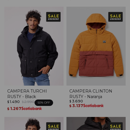
CAMPERA TURCHI
CAMPERA CLINTON
RUSTY - Black
RUSTY - Naranja
3.690
1.490
2.990
$
$
$
50
3.137
$
1.267
$