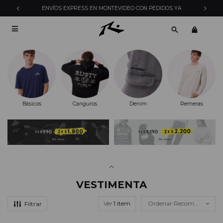
ENVÍOS EXPRESS EN MONTEVIDEO CON PEDIDOS YA

Básicos
Canguros
Denim
Remeras
VESTIMENTA
Ver
Recomendados