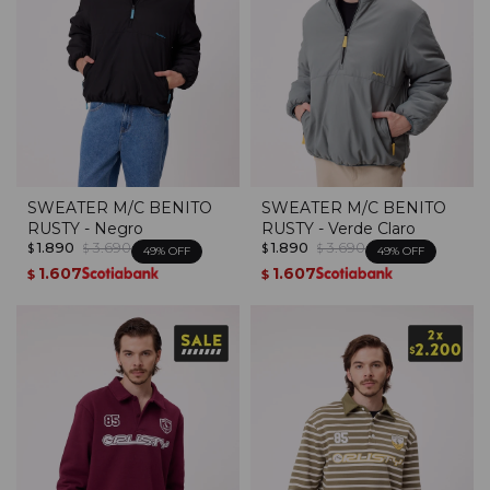
SWEATER M/C BENITO
SWEATER M/C BENITO
RUSTY - Negro
RUSTY - Verde Claro
1.890
3.690
1.890
3.690
$
$
$
$
49
49
1.607
1.607
$
$