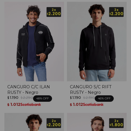
CANGURO C/C ILAN
CANGURO S/C RIFT
RUSTY - Negro
RUSTY - Negro
1.190
2.290
1.190
2.190
$
$
$
$
48
46
1.012
1.012
$
$