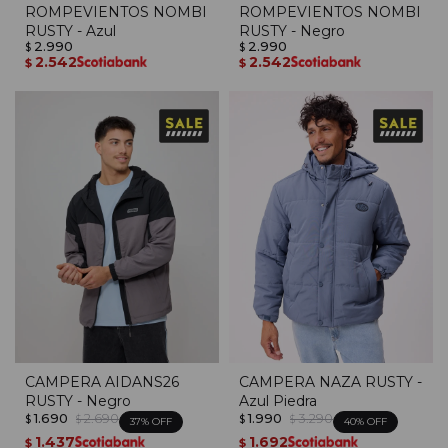
ROMPEVIENTOS NOMBI
ROMPEVIENTOS NOMBI
RUSTY - Azul
RUSTY - Negro
2.990
2.990
$
$
2.542
2.542
$
$
CAMPERA AIDANS26
CAMPERA NAZA RUSTY -
RUSTY - Negro
Azul Piedra
1.690
2.690
1.990
3.290
$
$
$
$
37
40
1.437
1.692
$
$