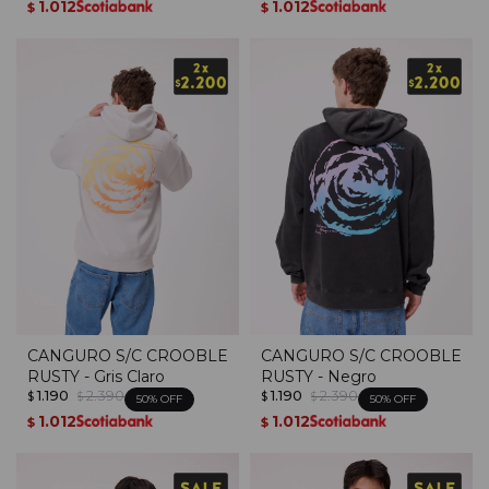
1.012
1.012
$
$
CANGURO S/C CROOBLE
CANGURO S/C CROOBLE
RUSTY - Gris Claro
RUSTY - Negro
1.190
2.390
1.190
2.390
$
$
$
$
50
50
1.012
1.012
$
$