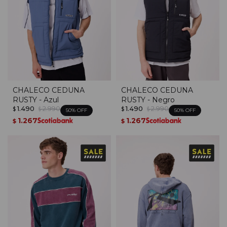
CHALECO CEDUNA
CHALECO CEDUNA
RUSTY - Azul
RUSTY - Negro
1.490
2.990
1.490
2.990
$
$
$
$
50
50
1.267
1.267
$
$