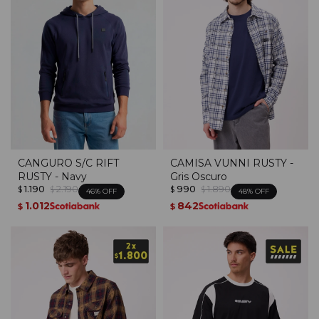
CANGURO S/C RIFT
CAMISA VUNNI RUSTY -
RUSTY - Navy
Gris Oscuro
1.190
2.190
990
1.890
$
$
$
$
46
48
1.012
842
$
$