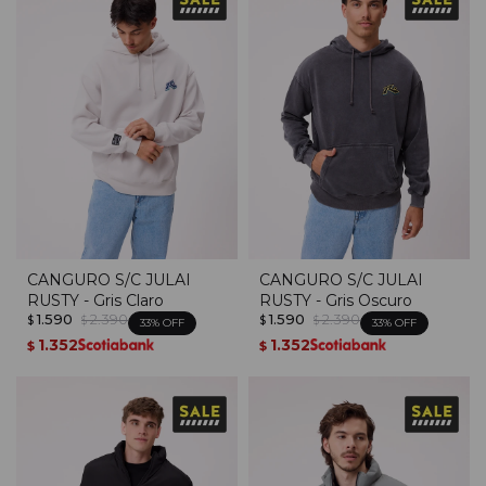
CANGURO S/C JULAI
CANGURO S/C JULAI
RUSTY - Gris Claro
RUSTY - Gris Oscuro
1.590
2.390
1.590
2.390
$
$
$
$
33
33
1.352
1.352
$
$