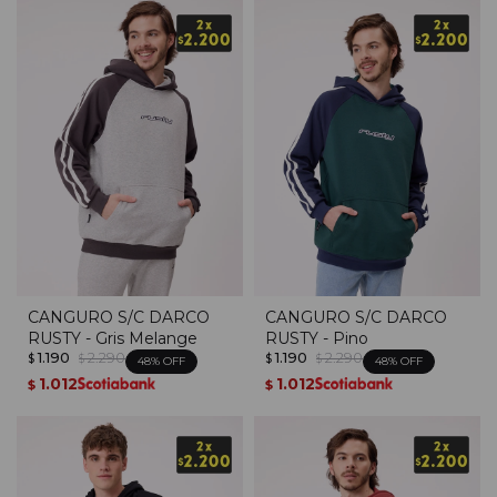
CANGURO S/C DARCO
CANGURO S/C DARCO
RUSTY - Gris Melange
RUSTY - Pino
1.190
2.290
1.190
2.290
$
$
$
$
48
48
1.012
1.012
$
$