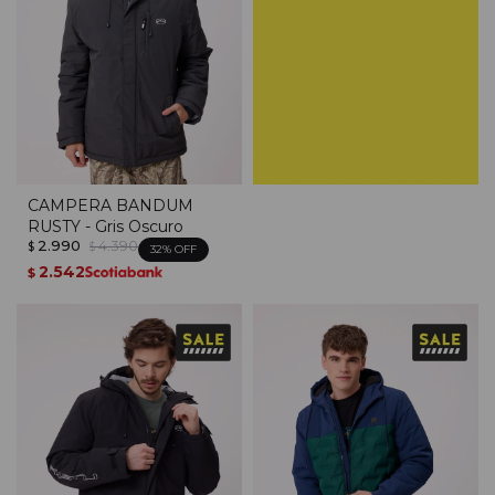
CAMPERA BANDUM
RUSTY - Gris Oscuro
2.990
4.390
$
$
32
2.542
$