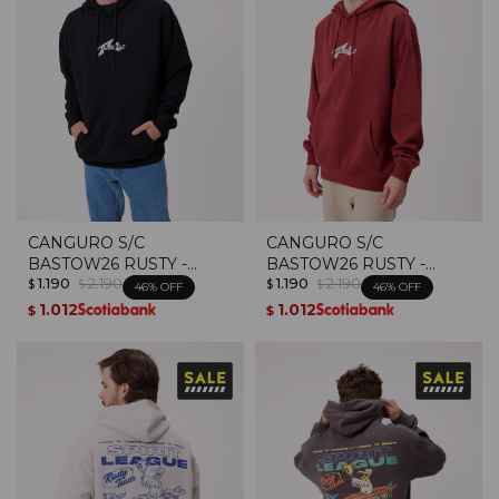
CANGURO S/C
CANGURO S/C
BASTOW26 RUSTY -
BASTOW26 RUSTY -
1.190
2.190
1.190
2.190
Negro
Terracota
$
$
$
$
46
46
1.012
1.012
$
$