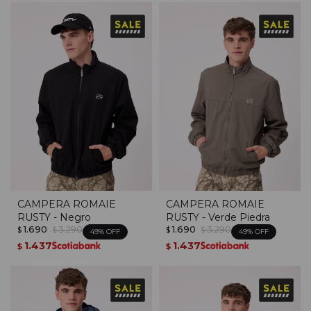
CAMPERA ROMAIE
CAMPERA ROMAIE
RUSTY - Negro
RUSTY - Verde Piedra
1.690
3.290
1.690
3.290
$
$
$
$
49
49
1.437
1.437
$
$