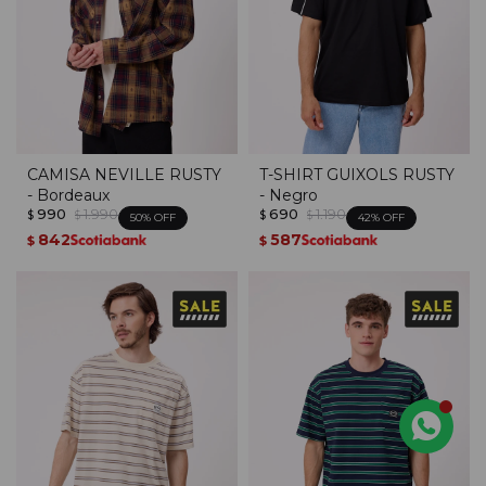
CAMISA NEVILLE RUSTY
T-SHIRT GUIXOLS RUSTY
- Bordeaux
- Negro
990
1.990
690
1.190
$
$
$
$
50
42
842
587
$
$