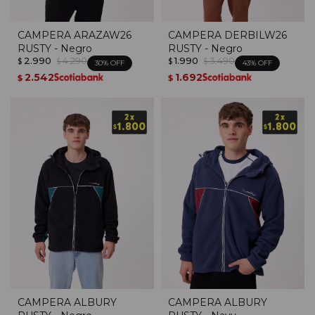
CAMPERA ARAZAW26
CAMPERA DERBILW26
RUSTY - Negro
RUSTY - Negro
2.990
4.290
1.990
3.490
$
$
$
$
30
43
2.542
1.692
$
$
CAMPERA ALBURY
CAMPERA ALBURY