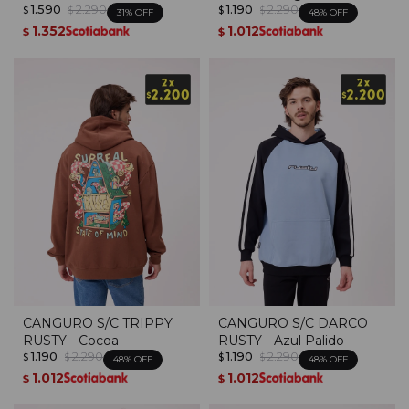
1.590
2.290
1.190
2.290
Taupe
$
$
$
$
31
48
1.352
1.012
$
$
CANGURO S/C TRIPPY
CANGURO S/C DARCO
RUSTY - Cocoa
RUSTY - Azul Palido
1.190
2.290
1.190
2.290
$
$
$
$
48
48
1.012
1.012
$
$