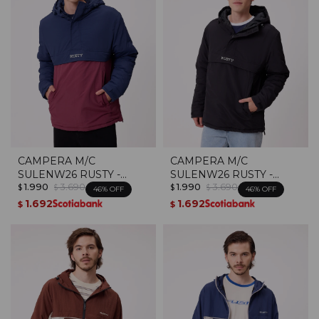
CAMPERA M/C
CAMPERA M/C
SULENW26 RUSTY -
SULENW26 RUSTY -
1.990
3.690
1.990
3.690
Bordeaux
Negro
$
$
$
$
46
46
1.692
1.692
$
$