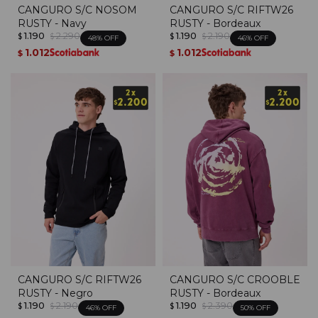
CANGURO S/C NOSOM
CANGURO S/C RIFTW26
RUSTY - Navy
RUSTY - Bordeaux
1.190
2.290
1.190
2.190
$
$
$
$
48
46
1.012
1.012
$
$
CANGURO S/C RIFTW26
CANGURO S/C CROOBLE
RUSTY - Negro
RUSTY - Bordeaux
1.190
2.190
1.190
2.390
$
$
$
$
46
50