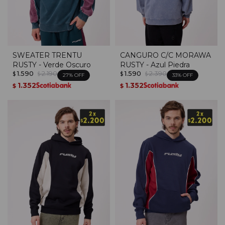
SWEATER TRENTU
CANGURO C/C MORAWA
RUSTY - Verde Oscuro
RUSTY - Azul Piedra
1.590
2.190
1.590
2.390
$
$
$
$
27
33
1.352
1.352
$
$