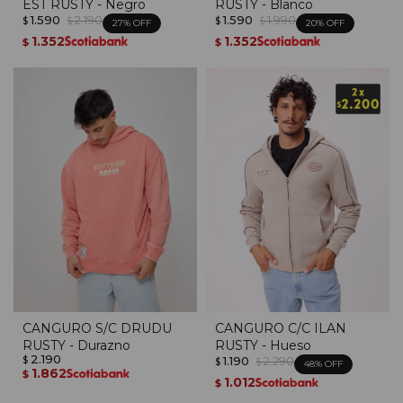
EST RUSTY - Negro
RUSTY - Blanco
1.590
2.190
1.590
1.990
$
$
$
$
27
20
1.352
1.352
$
$
CANGURO S/C DRUDU
CANGURO C/C ILAN
RUSTY - Durazno
RUSTY - Hueso
2.190
1.190
2.290
$
$
$
48
1.862
$
1.012
$