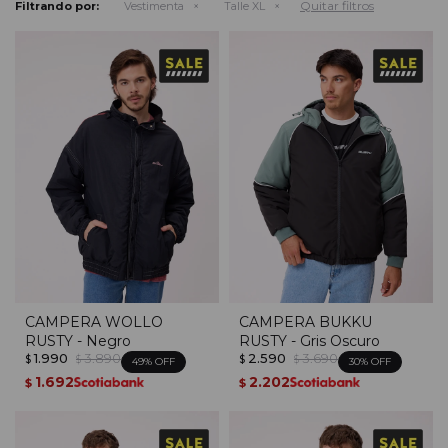
Quitar filtros
Filtrando por:
Vestimenta
Talle XL
CAMPERA WOLLO
CAMPERA BUKKU
RUSTY - Negro
RUSTY - Gris Oscuro
1.990
3.890
2.590
3.690
$
$
$
$
49
30
1.692
2.202
$
$