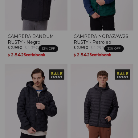
CAMPERA BANDUM
CAMPERA NORAZAW26
RUSTY - Negro
RUSTY - Petroleo
2.990
4.390
2.990
4.290
$
$
$
$
32
30
2.542
2.542
$
$