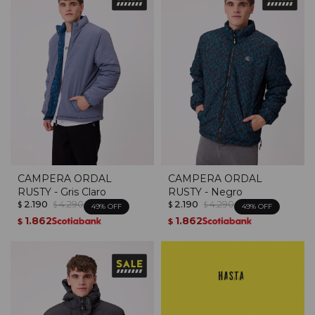
CAMPERA ORDAL
CAMPERA ORDAL
RUSTY - Gris Claro
RUSTY - Negro
2.190
4.290
2.190
4.290
$
$
$
$
49
49
1.862
1.862
$
$