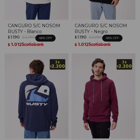
CANGURO S/C NOSOM
CANGURO S/C NOSOM
RUSTY - Blanco
RUSTY - Negro
1.190
2.290
1.190
2.290
$
$
$
$
48
48
1.012
1.012
$
$