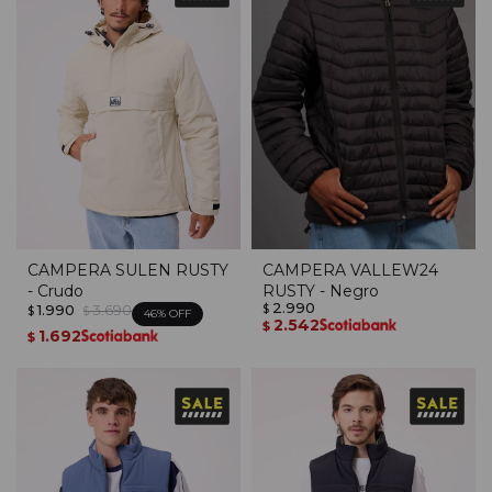
CAMPERA SULEN RUSTY
CAMPERA VALLEW24
- Crudo
RUSTY - Negro
2.990
1.990
3.690
$
$
$
46
2.542
$
1.692
$