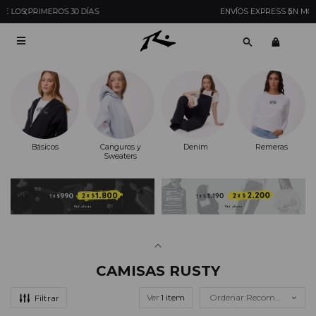
ENVÍOS EXPRESS EN MONTEVIDEO CON PEDIDOS YA

Básicos
Canguros y
Denim
Remeras
Sweaters
CAMISAS RUSTY
Ver
Recomendados