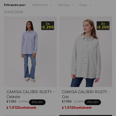
Filtrando por:
Vestimenta
Camisas
Rusty
Quitar filtros
CAMISA CALIBRI RUSTY -
CAMISA CALIBRI RUSTY -
Celeste
Gris
1.190
1.890
1.190
1.890
$
$
$
$
37
37
1.012
1.012
$
$