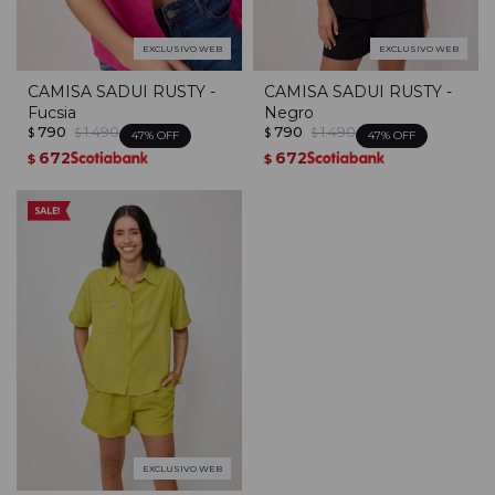
EXCLUSIVO WEB
EXCLUSIVO WEB
CAMISA SADUI RUSTY -
CAMISA SADUI RUSTY -
Fucsia
Negro
790
1.490
790
1.490
$
$
$
$
47
47
672
672
$
$
EXCLUSIVO WEB