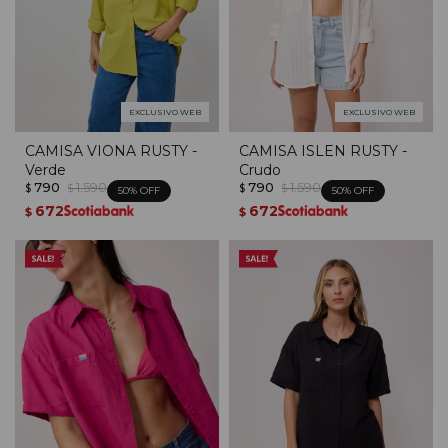
EXCLUSIVO WEB
EXCLUSIVO WEB
CAMISA VIONA RUSTY -
CAMISA ISLEN RUSTY -
Verde
Crudo
790
1.590
790
1.590
$
$
$
$
50
50
672
672
$
$