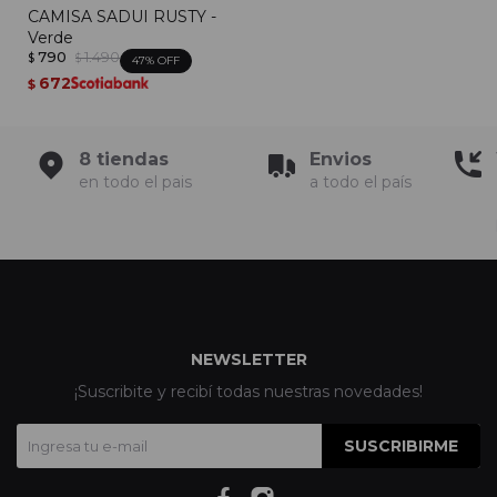
CAMISA SADUI RUSTY -
Verde
790
1.490
$
$
47
672
$
8 tiendas
Envios
en todo el pais
a todo el país
NEWSLETTER
¡Suscribite y recibí todas nuestras novedades!
SUSCRIBIRME