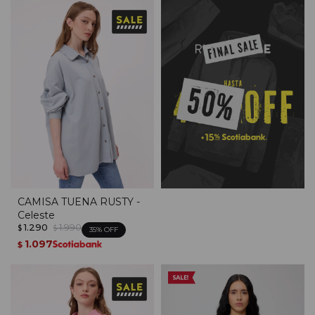
CAMISA TUENA RUSTY -
Celeste
1.290
1.990
$
$
35
1.097
$