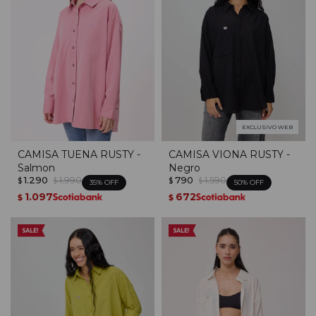
EXCLUSIVO WEB
CAMISA TUENA RUSTY -
CAMISA VIONA RUSTY -
Salmon
Negro
1.290
1.990
790
1.590
$
$
$
$
35
50
1.097
672
$
$