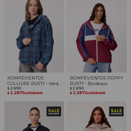
ROMPEVIENTOS
ROMPEVIENTOS POPPY
COLLIURE RUSTY - Verde
RUSTY - Bordeaux
2.690
2.690
Oscuro
$
$
2.287
2.287
$
$