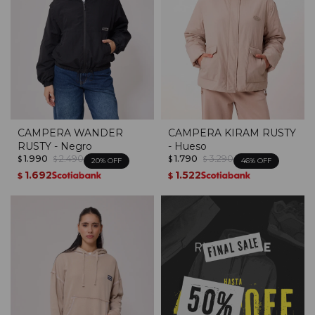
CAMPERA WANDER
CAMPERA KIRAM RUSTY
RUSTY - Negro
- Hueso
1.990
2.490
1.790
3.290
$
$
$
$
20
46
1.692
1.522
$
$