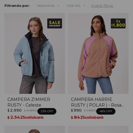
Quitar filtros
Filtrando por:
Vestimenta
Talle XXL
CAMPERA ZIMMER
CAMPERA HARRIE
RUSTY - Celeste
RUSTY ( POLAR ) - Rosa
2.990
3.890
990
1.890
Viejo
$
$
$
$
23
48
2.542
842
$
$