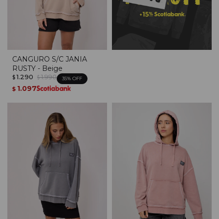
CANGURO S/C JANIA
RUSTY - Beige
1.290
1.990
$
$
35
1.097
$