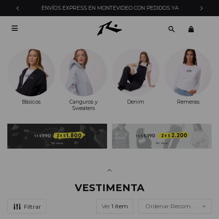
ENVÍOS EXPRESS EN MONTEVIDEO CON PEDIDOS YA

Básicos
Canguros y
Denim
Remeras
Sweaters
VESTIMENTA
Ver
Recomendados