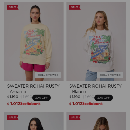
EXCLUSIVO WEB
EXCLUSIVO WEB
SWEATER ROHAI RUSTY
SWEATER ROHAI RUSTY
- Amarillo
- Blanco
1.190
1.690
1.190
1.690
$
$
$
$
30
30
1.012
1.012
$
$