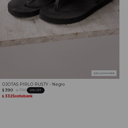
EXCLUSIVO WEB
OJOTAS PIRLO RUSTY - Negro
390
790
$
$
51
332
$