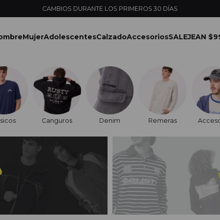
ENVÍOS EXPRESS EN MONTEVIDEO CON PEDIDOS YA
ombre
Mujer
Adolescentes
Calzado
Accesorios
SALE
JEAN $9
sicos
Canguros
Denim
Remeras
Acceso