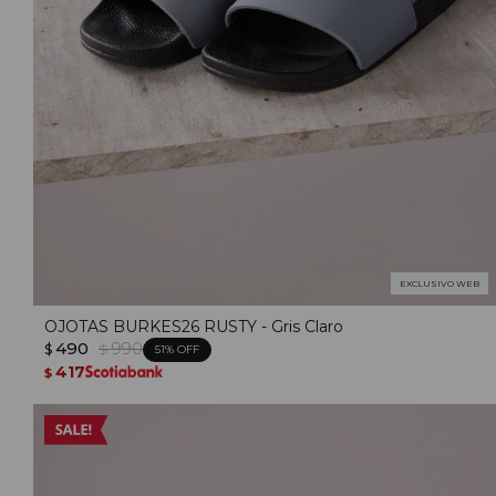
EXCLUSIVO WEB
OJOTAS BURKES26 RUSTY - Gris Claro
490
990
$
$
51
417
$