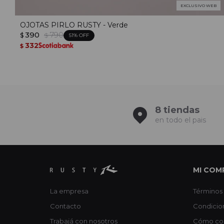
EXCLUSIVO WEB
OJOTAS PIRLO RUSTY - Verde
390
790
$
$
51
332
$
8 tiendas
en todo el pais
MI COM
La empresa
Términos 
Contacto
Condicio
Trabajá con nosotros
Cómo co