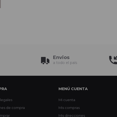
Envios
a todo el país
PRA
MENÚ CUENTA
legales
Mi cuenta
nes de compra
Mis compras
mprar
Mis direcciones