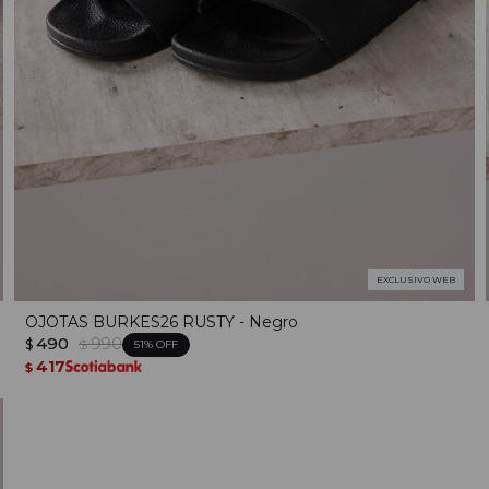
EXCLUSIVO WEB
OJOTAS BURKES26 RUSTY - Negro
490
990
$
$
51
417
$