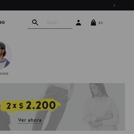
90
0
$
rios