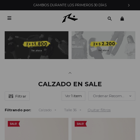
CAMBIOS DURANTE LOS PRIMEROS 30 DÍAS

CALZADO EN SALE
Ver
Recomendados
Quitar filtros
Filtrando por:
Calzado
Talle 36