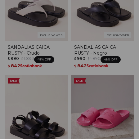
EXCLUSIVO WEB
EXCLUSIVO WEB
SANDALIAS CAICA
SANDALIAS CAICA
RUSTY - Crudo
RUSTY - Negro
990
1.890
990
1.890
$
$
$
$
48
48
842
842
$
$