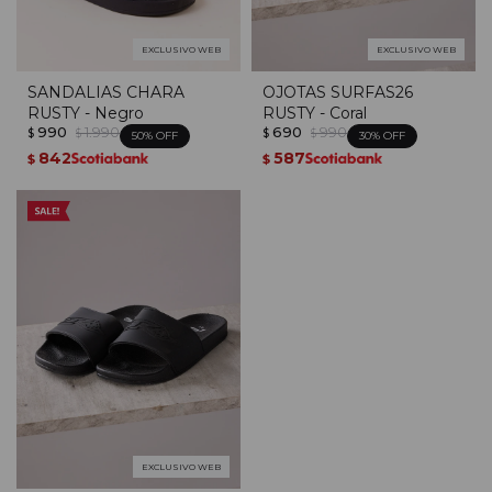
EXCLUSIVO WEB
EXCLUSIVO WEB
SANDALIAS CHARA
OJOTAS SURFAS26
RUSTY - Negro
RUSTY - Coral
990
1.990
690
990
$
$
$
$
50
30
842
587
$
$
EXCLUSIVO WEB