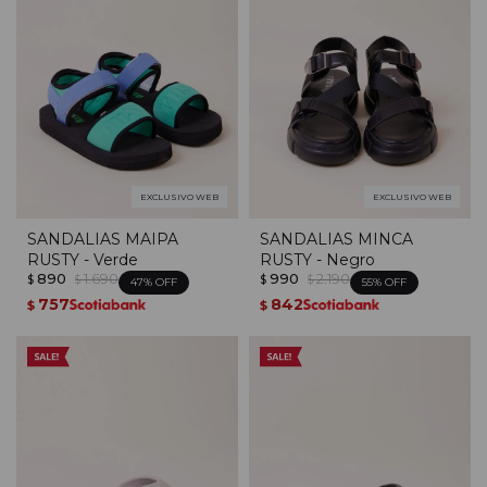
EXCLUSIVO WEB
EXCLUSIVO WEB
SANDALIAS MAIPA
SANDALIAS MINCA
RUSTY - Verde
RUSTY - Negro
890
1.690
990
2.190
$
$
$
$
47
55
757
842
$
$