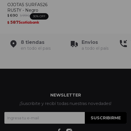
OJOTAS SURFAS26
RUSTY - Negro
690
990
$
$
30
587
$
8 tiendas
Envios
en todo el pais
a todo el país
NEWSLETTER
¡Suscribite y recibí todas nuestras novedades!
SUSCRIBIRME