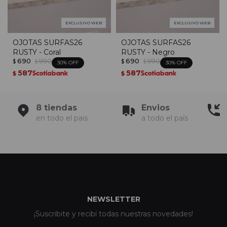
EXCLUSIVO WEB
EXCLUSIVO WEB
OJOTAS SURFAS26
OJOTAS SURFAS26
RUSTY - Coral
RUSTY - Negro
690
990
690
990
$
$
$
$
30
30
587
587
$
$
8 tiendas
Envios
en todo el pais
a todo el país
NEWSLETTER
¡Suscribite y recibí todas nuestras novedades!