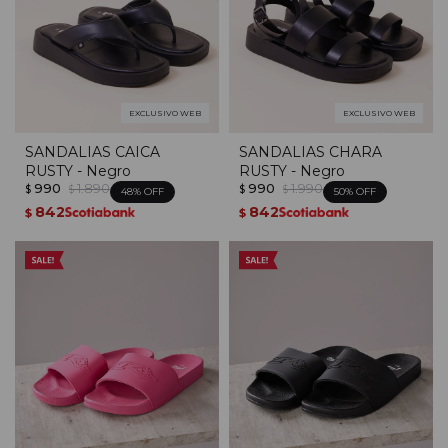
EXCLUSIVO WEB
EXCLUSIVO WEB
SANDALIAS CAICA
SANDALIAS CHARA
RUSTY - Negro
RUSTY - Negro
990
1.890
990
1.990
$
$
$
$
48
50
842
842
$
$