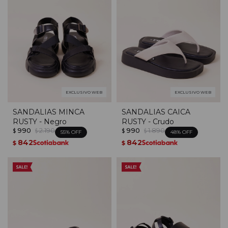
EXCLUSIVO WEB
EXCLUSIVO WEB
SANDALIAS MINCA
SANDALIAS CAICA
RUSTY - Negro
RUSTY - Crudo
990
2.190
990
1.890
$
$
$
$
55
48
842
842
$
$