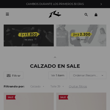
CAMBIOS DURANTE LOS PRIMEROS 30 DÍAS

CALZADO EN SALE
Ver
Recomendados
Quitar filtros
Filtrando por:
Calzado
Talle 39