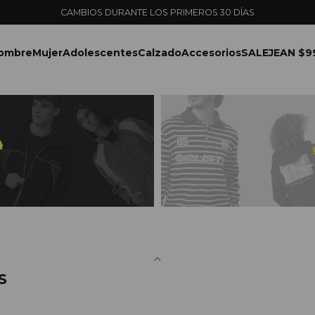
CAMBIOS DURANTE LOS PRIMEROS 30 DÍAS
ombre
Mujer
Adolescentes
Calzado
Accesorios
SALE
JEAN $9
S