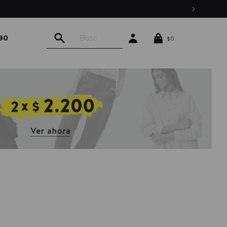
90
0
$