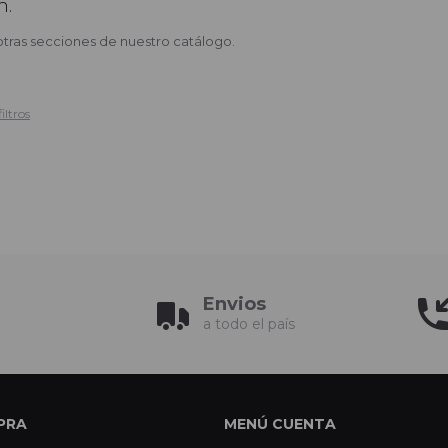
n.
otras secciones de nuestro catálogo.
iltros
Envios
a todo el país
PRA
MENÚ CUENTA