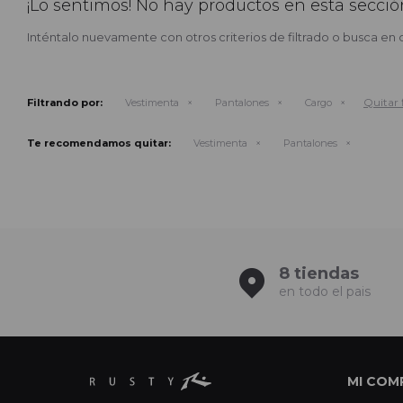
¡Lo sentimos! No hay productos en esta secció
Inténtalo nuevamente con otros criterios de filtrado o busca en 
Quitar f
Filtrando por:
Vestimenta
Pantalones
Cargo
Te recomendamos quitar:
Vestimenta
Pantalones
8 tiendas
en todo el pais
MI COM