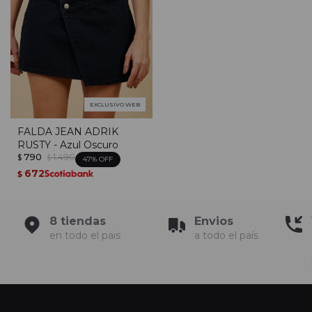
EXCLUSIVO WEB
FALDA JEAN ADRIK
RUSTY - Azul Oscuro
790
1.490
$
$
47
672
$
8 tiendas
Envios
en todo el pais
a todo el país