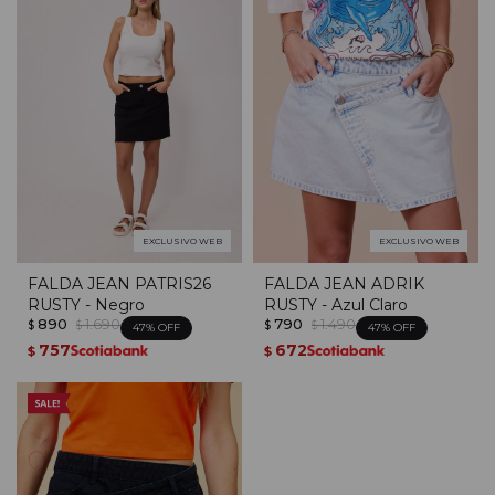
EXCLUSIVO WEB
EXCLUSIVO WEB
FALDA JEAN PATRIS26
FALDA JEAN ADRIK
RUSTY - Negro
RUSTY - Azul Claro
890
1.690
790
1.490
$
$
$
$
47
47
757
672
$
$