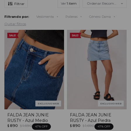
Ver
Recomendados
Filtrando por:
Vestimenta
Polleras
Género:
Dama
Quitar filtros
EXCLUSIVO WEB
EXCLUSIVO WEB
FALDA JEAN JUNIE
FALDA JEAN JUNIE
RUSTY - Azul Medio
RUSTY - Azul Piedra
890
1.690
890
1.690
$
$
$
$
47
47