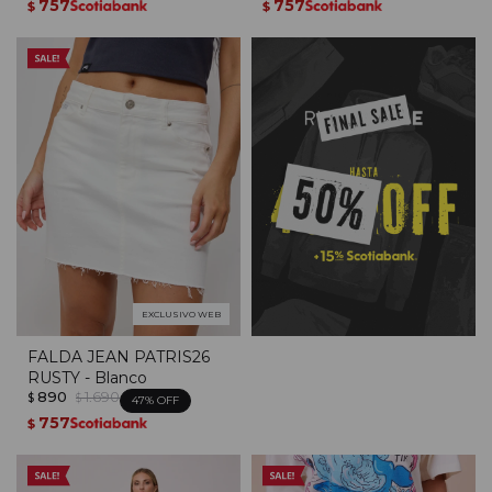
757
757
$
$
EXCLUSIVO WEB
FALDA JEAN PATRIS26
RUSTY - Blanco
890
1.690
$
$
47
757
$