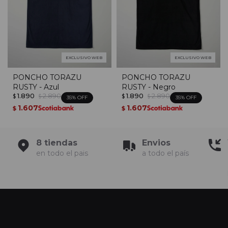
EXCLUSIVO WEB
EXCLUSIVO WEB
PONCHO TORAZU
PONCHO TORAZU
RUSTY - Azul
RUSTY - Negro
1.890
2.890
1.890
2.890
$
$
$
$
35
35
1.607
1.607
$
$
8 tiendas
Envios
en todo el pais
a todo el país