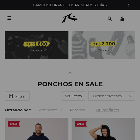
CAMBIOS DURANTE LOS PRIMEROS 30 DÍAS

PONCHOS EN SALE
Ver
Recomendados
Quitar filtros
Filtrando por:
Vestimenta
Ponchos