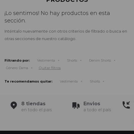
¡Lo sentimos! No hay productos en esta
sección.
Inténtalo nuevamente con otros criterios de filtrado o busca en
otras secciones de nuestro catálogo.
Filtrando por:
Vestimenta
Shorts
Denim Shorts
Quitar filtros
Género:
Dama
Te recomendamos quitar:
Vestimenta
Shorts
8 tiendas
Envios
en todo el pais
a todo el país