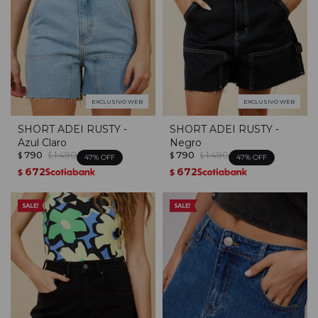
EXCLUSIVO WEB
EXCLUSIVO WEB
SHORT ADEI RUSTY -
SHORT ADEI RUSTY -
Azul Claro
Negro
790
1.490
790
1.490
$
$
$
$
47
47
672
672
$
$