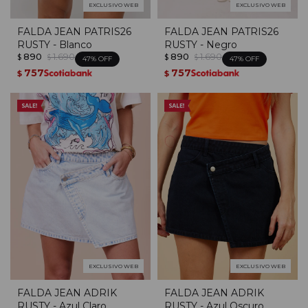
EXCLUSIVO WEB
EXCLUSIVO WEB
FALDA JEAN PATRIS26
FALDA JEAN PATRIS26
RUSTY - Blanco
RUSTY - Negro
890
1.690
890
1.690
$
$
$
$
47
47
757
757
$
$
EXCLUSIVO WEB
EXCLUSIVO WEB
FALDA JEAN ADRIK
FALDA JEAN ADRIK
RUSTY - Azul Claro
RUSTY - Azul Oscuro