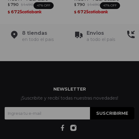
790
1.490
790
1.490
$
$
$
$
47
47
672
672
$
$
8 tiendas
Envios
en todo el pais
a todo el país
NEWSLETTER
¡Suscribite y recibí todas nuestras novedades!
SUSCRIBIRME