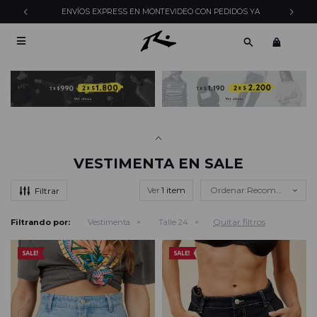
ENVÍOS EXPRESS EN MONTEVIDEO CON PEDIDOS YA

VESTIMENTA EN SALE
Ver
Recomendados
Quitar filtros
Filtrando por:
Vestimenta
Talle 24