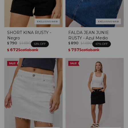
EXCLUSIVO WEB
EXCLUSIVO WEB
SHORT KINA RUSTY -
FALDA JEAN JUNIE
Negro
RUSTY - Azul Medio
790
1.690
890
1.690
$
$
$
$
53
47
672
757
$
$