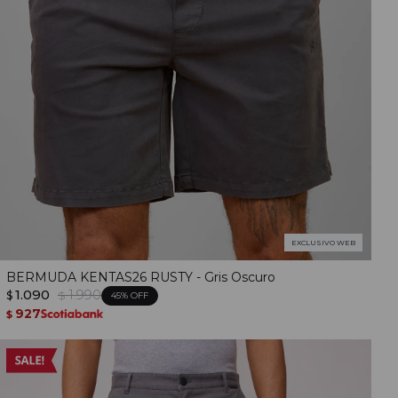
EXCLUSIVO WEB
BERMUDA KENTAS26 RUSTY - Gris Oscuro
1.090
1.990
$
$
45
927
$