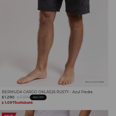
EXCLUSIVO WEB
BERMUDA CARGO OKLAS26 RUSTY - Azul Piedra
1.290
2.390
$
$
46
1.097
$