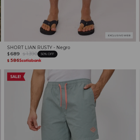
EXCLUSIVO WEB
SHORT LIAN RUSTY - Negro
689
1.390
$
$
50
586
$