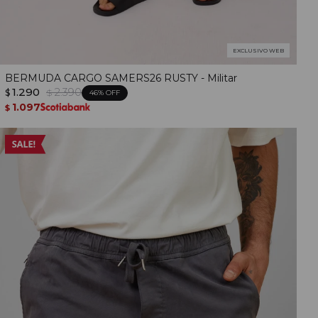
EXCLUSIVO WEB
BERMUDA CARGO SAMERS26 RUSTY - Militar
1.290
2.390
$
$
46
1.097
$