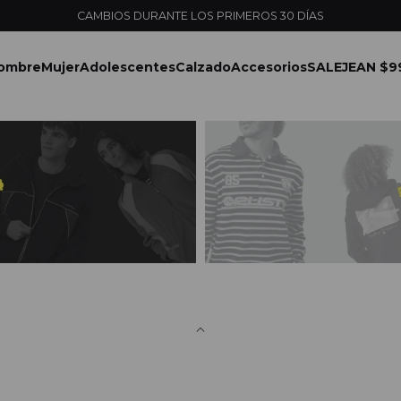
ENVÍOS EXPRESS EN MONTEVIDEO CON PEDIDOS YA
ombre
Mujer
Adolescentes
Calzado
Accesorios
SALE
JEAN $9