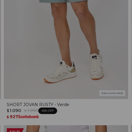
EXCLUSIVO WEB
SHORT JOVAN RUSTY - Verde
1.090
1.990
$
$
45
927
$