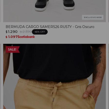
EXCLUSIVO WEB
BERMUDA CARGO SAMERS26 RUSTY - Gris Oscuro
1.290
2.390
$
$
46
1.097
$