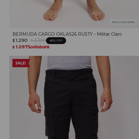
EXCLUSIVO WEB
BERMUDA CARGO OKLAS26 RUSTY - Militar Claro
1.290
2.390
$
$
46
1.097
$