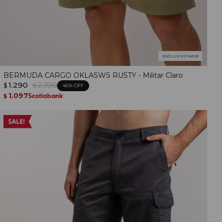
EXCLUSIVO WEB
BERMUDA CARGO OKLASWS RUSTY - Militar Claro
1.290
2.390
$
$
46
1.097
$