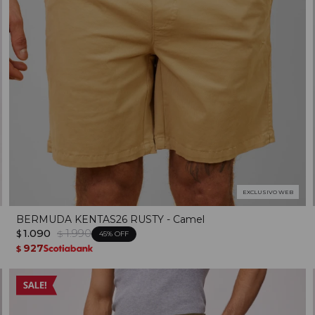
EXCLUSIVO WEB
BERMUDA KENTAS26 RUSTY - Camel
1.090
1.990
$
$
45
927
$