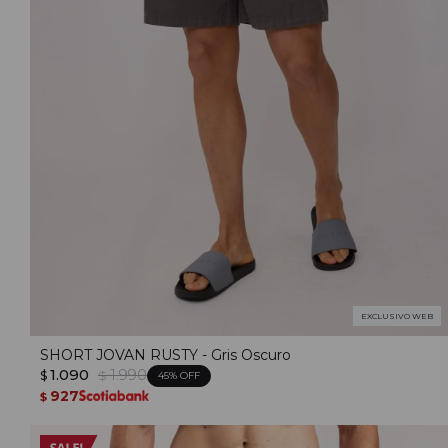
EXCLUSIVO WEB
SHORT JOVAN RUSTY - Gris Oscuro
1.090
1.990
$
$
45
927
$