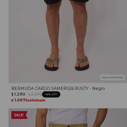
EXCLUSIVO WEB
BERMUDA CARGO SAMERS26 RUSTY - Negro
1.290
2.390
$
$
46
1.097
$