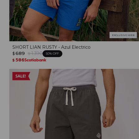
EXCLUSIVO WEB
SHORT LIAN RUSTY - Azul Electrico
689
1.390
$
$
50
586
$