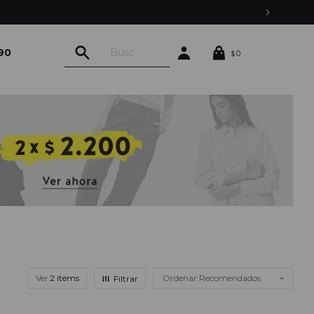
90
0
$
Ver
Recomendados