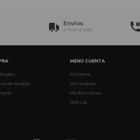
Envios
a todo el país
PRA
MENÚ CUENTA
legales
Mi cuenta
nes de compra
Mis compras
mprar
Mis direcciones
Wish List