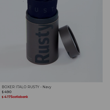
BOXER ITALO RUSTY - Navy
490
$
417
$