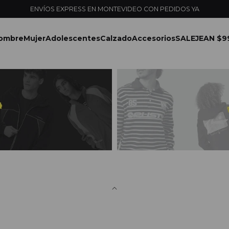
ENVÍOS EXPRESS EN MONTEVIDEO CON PEDIDOS YA
ombre
Mujer
Adolescentes
Calzado
Accesorios
SALE
JEAN $9