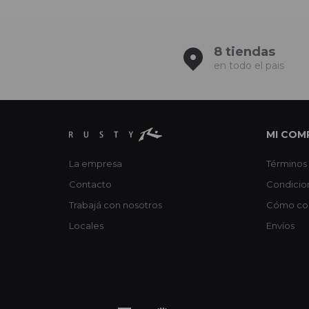
8 tiendas
en todo el pais
MI COM
La empresa
Términos 
Contacto
Condicio
Trabajá con nosotros
Cómo co
Locales
Envíos