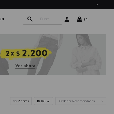
90
0
$
Ver
Recomendados