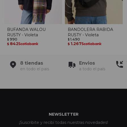
BUFANDA WALOU
BANDOLERA RABIDA
RUSTY - Violeta
RUSTY - Violeta
990
1.490
$
$
842
1.267
$
$
8 tiendas
Envios
en todo el pais
a todo el país
NEWSLETTER
¡Suscribite y recibí todas nuestras novedades!