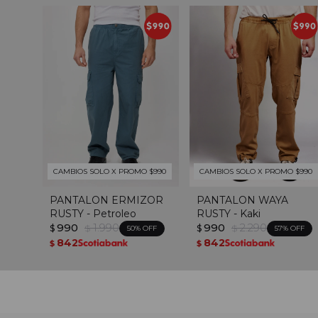
CAMBIOS SOLO X PROMO $990
CAMBIOS SOLO X PROMO $990
PANTALON ERMIZOR
PANTALON WAYA
RUSTY - Petroleo
RUSTY - Kaki
990
1.990
990
2.290
$
$
$
$
50
57
842
842
$
$