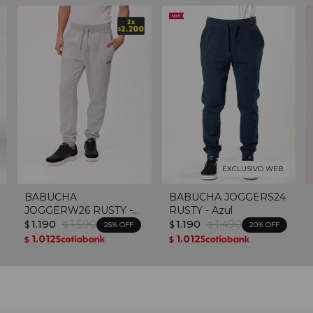
EXCLUSIVO WEB
BABUCHA
BABUCHA JOGGERS24
JOGGERW26 RUSTY -
RUSTY - Azul
Gris Claro
1.190
1.590
1.190
1.490
$
$
$
$
25
20
1.012
1.012
$
$