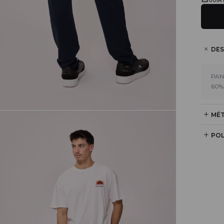
GUÍA
DES
PAN
60%
MÉT
POL