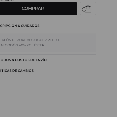
 DE TALLES
local_mall
COMPRAR
CRIPCIÓN & CUIDADOS
TALÓN DEPORITVO JOGGER RECTO
 ALGODÓN 40% POLIÉSTER
ODOS & COSTOS DE ENVÍO
ÍTICAS DE CAMBIOS