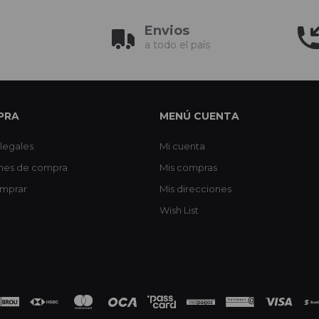
Envios
a todo el país
PRA
MENÚ CUENTA
legales
Mi cuenta
nes de compra
Mis compras
mprar
Mis direcciones
Wish List