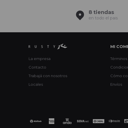
8 tiendas
en todo el pais
MI COM
La empresa
Términos 
Contacto
Condicio
Trabajá con nosotros
Cómo co
Locales
Envíos