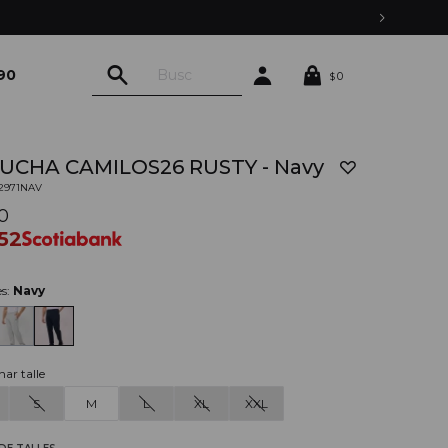
90
0
$
UCHA CAMILOS26 RUSTY - Navy
02971NAV
90
352
es:
Navy
nar talle
S
M
L
XL
XXL