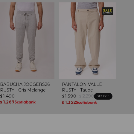
BABUCHA JOGGERS26
PANTALON VALLE
RUSTY - Gris Melange
RUSTY - Taupe
1.490
1.590
2.290
$
$
$
31
1.267
1.352
$
$