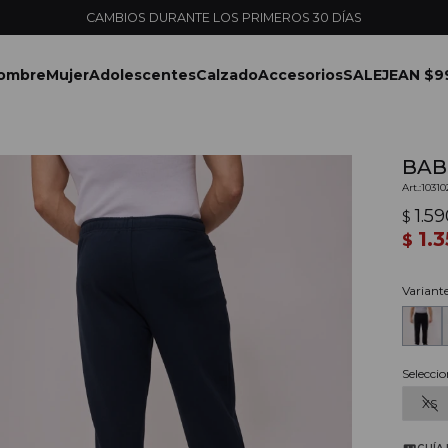
ENVÍOS EXPRESS EN MONTEVIDEO CON PEDIDOS YA
ombre
Mujer
Adolescentes
Calzado
Accesorios
SALE
JEAN $9
BAB
1031
1.5
$
1.
$
Variant
Seleccio
XS