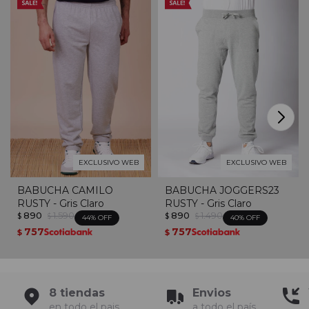
EXCLUSIVO WEB
EXCLUSIVO WEB
BABUCHA CAMILO
BABUCHA JOGGERS23
RUSTY - Gris Claro
RUSTY - Gris Claro
890
1.590
890
1.490
$
$
$
$
44
40
757
757
$
$
8 tiendas
Envios
en todo el pais
a todo el país