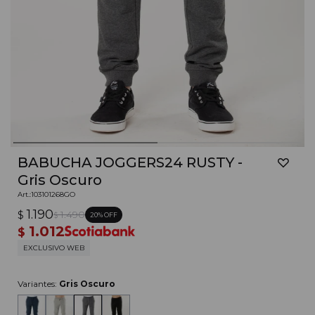
BABUCHA JOGGERS24 RUSTY -
Gris Oscuro
103101268GO
1.190
$
1.490
20
$
1.012
$
EXCLUSIVO WEB
Variantes:
Gris Oscuro