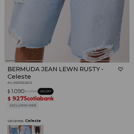
BERMUDA JEAN LEWN RUSTY -
Celeste
103203226CE
1.090
$
1.990
45
$
927
$
EXCLUSIVO WEB
Variantes:
Celeste