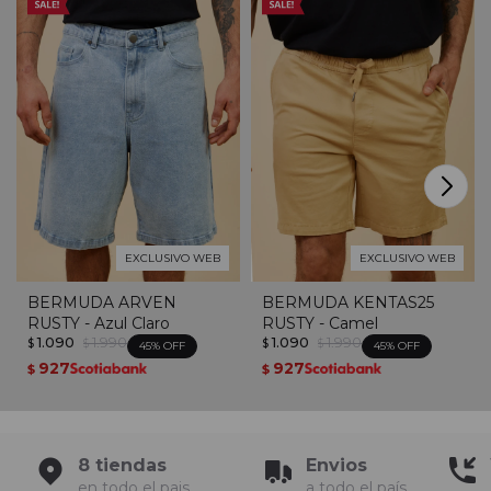
EXCLUSIVO WEB
EXCLUSIVO WEB
BERMUDA ARVEN
BERMUDA KENTAS25
RUSTY - Azul Claro
RUSTY - Camel
1.090
1.990
1.090
1.990
$
$
$
$
45
45
927
927
$
$
8 tiendas
Envios
en todo el pais
a todo el país