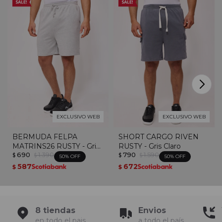
EXCLUSIVO WEB
EXCLUSIVO WEB
BERMUDA FELPA
SHORT CARGO RIVEN
MATRINS26 RUSTY - Gris
RUSTY - Gris Claro
690
1.390
790
1.590
Melange
$
$
$
$
50
50
587
672
$
$
8 tiendas
Envios
en todo el pais
a todo el país