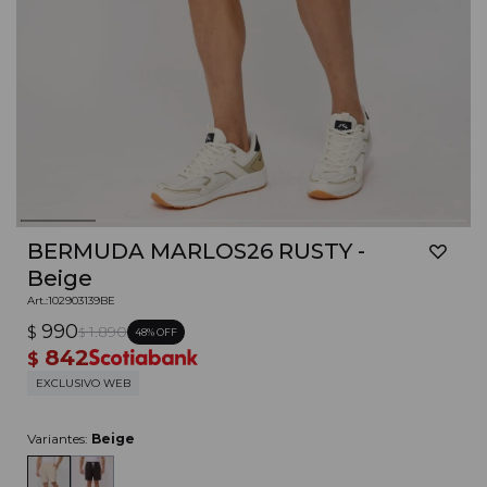
BERMUDA MARLOS26 RUSTY -
Beige
102903139BE
990
$
1.890
48
$
842
$
EXCLUSIVO WEB
Variantes:
Beige