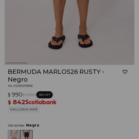
BERMUDA MARLOS26 RUSTY -
Negro
102903139NE
990
$
1.890
48
$
842
$
EXCLUSIVO WEB
Variantes:
Negro