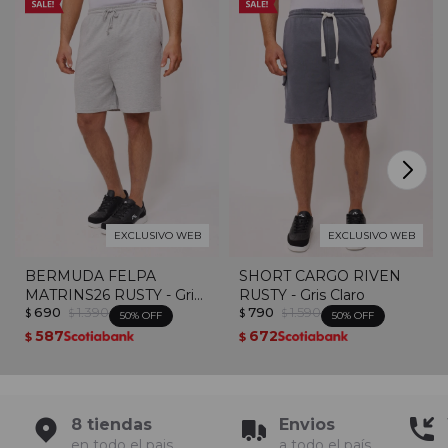
EXCLUSIVO WEB
EXCLUSIVO WEB
BERMUDA FELPA
SHORT CARGO RIVEN
MATRINS26 RUSTY - Gris
RUSTY - Gris Claro
690
1.390
790
1.590
Melange
$
$
$
$
50
50
587
672
$
$
8 tiendas
Envios
en todo el pais
a todo el país