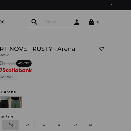
90
0
$
RT NOVET RUSTY - Arena
02248AR
90
1.990
45
$
7
SIVO WEB
es:
Arena
nar talle
30
32
34
36
38
40