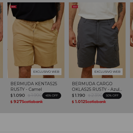
EXCLUSIVO WEB
EXCLUSIVO WEB
BERMUDA KENTAS25
BERMUDA CARGO
RUSTY - Camel
OKLAS25 RUSTY - Azul
1.090
1.990
Piedra
1.190
2.390
$
$
$
$
45
50
927
1.012
$
$