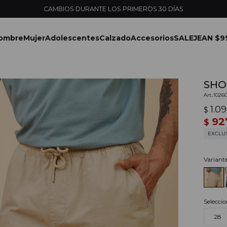
ENVÍOS EXPRESS EN MONTEVIDEO CON PEDIDOS YA
ombre
Mujer
Adolescentes
Calzado
Accesorios
SALE
JEAN $9
SHO
1026
1.0
$
92
$
EXCLU
Variant
Seleccio
28