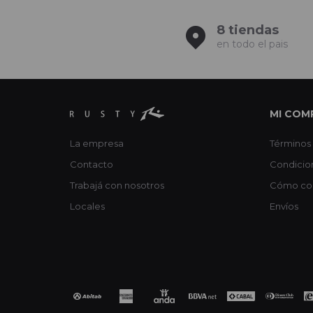
8 tiendas
en todo el pais
MI COM
La empresa
Términos 
Contacto
Condicio
Trabajá con nosotros
Cómo co
Locales
Envíos