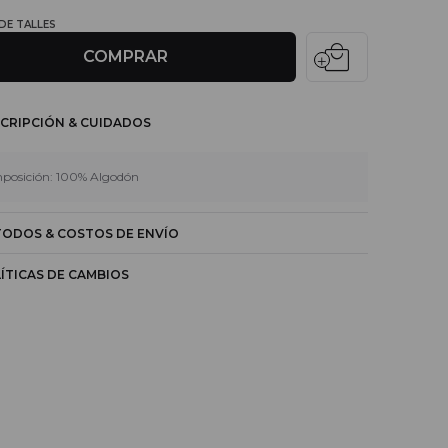
 DE TALLES
local_mall
COMPRAR
CRIPCIÓN & CUIDADOS
posición: 100% Algodón
ODOS & COSTOS DE ENVÍO
ÍTICAS DE CAMBIOS