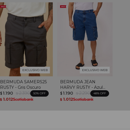
EXCLUSIVO WEB
EXCLUSIVO WEB
BERMUDA SAMERS25
BERMUDA JEAN
RUSTY - Gris Oscuro
HARVY RUSTY - Azul
1.190
2.390
Medio
1.190
2.290
$
$
$
$
50
48
1.012
1.012
$
$