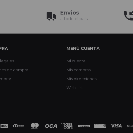
Envios
a todo el país
PRA
MENÚ CUENTA
legales
Mi cuenta
nes de compra
Mis compras
mprar
Mis direcciones
Wish List