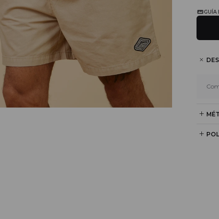
GUÍA
DES
Com
MÉT
POL