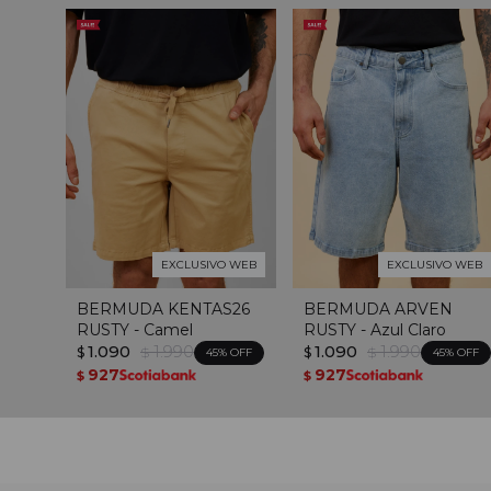
EXCLUSIVO WEB
EXCLUSIVO WEB
BERMUDA KENTAS26
BERMUDA ARVEN
RUSTY - Camel
RUSTY - Azul Claro
1.090
1.990
1.090
1.990
$
$
$
$
45
45
927
927
$
$