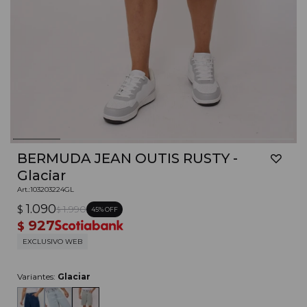
BERMUDA JEAN OUTIS RUSTY -
Glaciar
103203224GL
1.090
$
1.990
45
$
927
$
EXCLUSIVO WEB
Variantes:
Glaciar