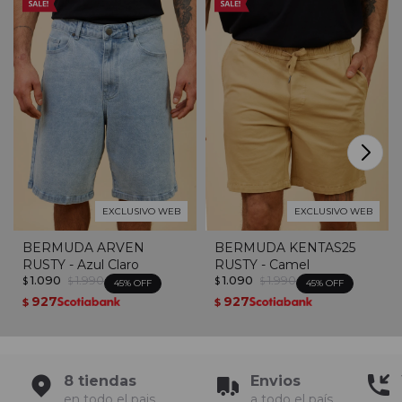
EXCLUSIVO WEB
EXCLUSIVO WEB
BERMUDA ARVEN
BERMUDA KENTAS25
RUSTY - Azul Claro
RUSTY - Camel
1.090
1.990
1.090
1.990
$
$
$
$
45
45
927
927
$
$
8 tiendas
Envios
en todo el pais
a todo el país