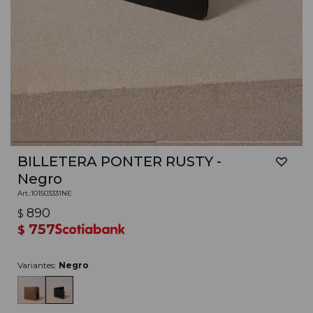
BILLETERA PONTER RUSTY -
Negro
101503331NE
890
$
757
$
Variantes:
Negro