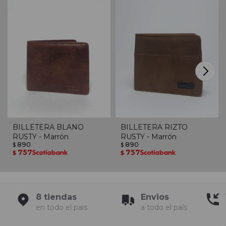
BILLETERA BLANO
BILLETERA RIZTO
RUSTY - Marrón
RUSTY - Marrón
890
890
$
$
757
757
$
$
8 tiendas
Envios
en todo el pais
a todo el país