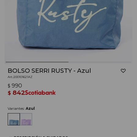
BOLSO SERRI RUSTY - Azul
200101621AZ
990
$
842
$
Variantes:
Azul