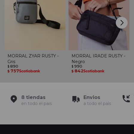
MORRAL ZYAR RUSTY -
MORRAL IRADE RUSTY -
Gris
Negro
890
990
$
$
757
842
$
$
8 tiendas
Envios
en todo el pais
a todo el país