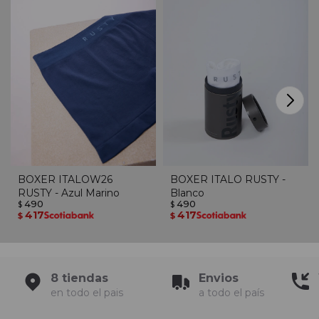
BOXER ITALOW26
BOXER ITALO RUSTY -
RUSTY - Azul Marino
Blanco
490
490
$
$
417
417
$
$
8 tiendas
Envios
en todo el pais
a todo el país