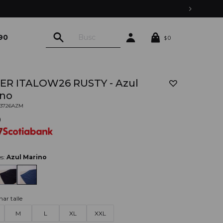
90
0
$
ER ITALOW26 RUSTY - Azul
ino
03726AZM
0
7
es:
Azul Marino
nar talle
M
L
XL
XXL