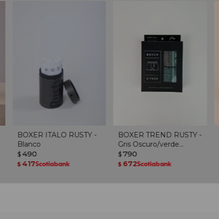
BOXER ITALO RUSTY -
BOXER TREND RUSTY -
Blanco
Gris Oscuro/verde
490
Oscuro
790
$
$
417
672
$
$