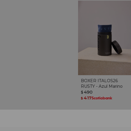
BOXER ITALOS26
RUSTY - Azul Marino
490
$
417
$