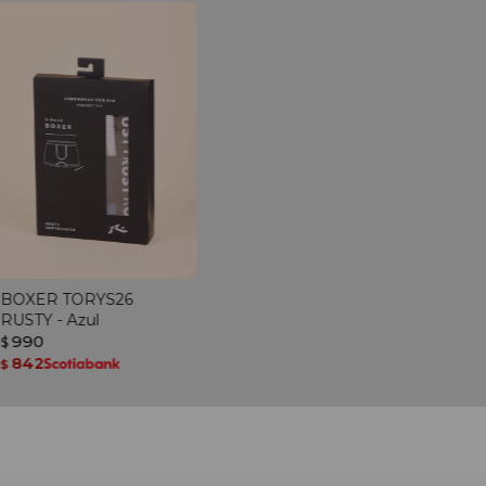
BOXER TORYS26
RUSTY - Azul
990
$
842
$