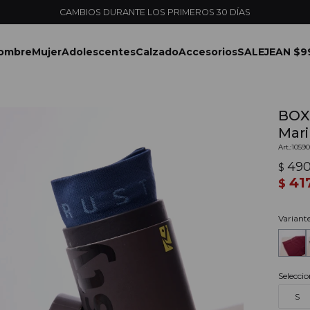
CAMBIOS DURANTE LOS PRIMEROS 30 DÍAS
ombre
Mujer
Adolescentes
Calzado
Accesorios
SALE
JEAN $9
BOX
Mar
1059
49
$
41
$
Variant
Seleccio
S