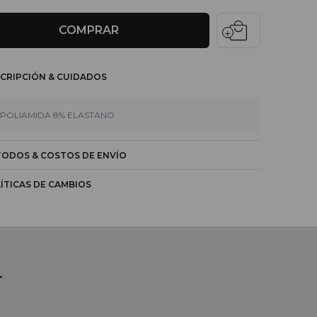
local_mall
COMPRAR
CRIPCIÓN & CUIDADOS
 POLIAMIDA 8% ELASTANO
ODOS & COSTOS DE ENVÍO
ÍTICAS DE CAMBIOS
r