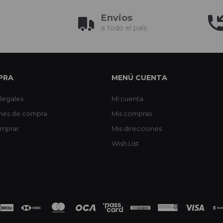
Envios
a todo el país
PRA
MENÚ CUENTA
legales
Mi cuenta
nes de compra
Mis compras
mprar
Mis direcciones
Wish List