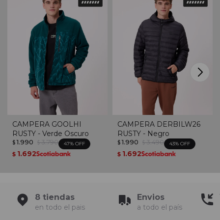
CAMPERA GOOLHI
CAMPERA DERBILW26
RUSTY - Verde Oscuro
RUSTY - Negro
1.990
3.790
1.990
3.490
$
$
$
$
47
43
1.692
1.692
$
$
8 tiendas
Envios
en todo el pais
a todo el país