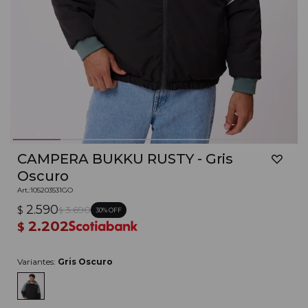
CAMPERA BUKKU RUSTY - Gris
Oscuro
105203531GO
2.590
$
3.690
30
$
2.202
$
Variantes:
Gris Oscuro