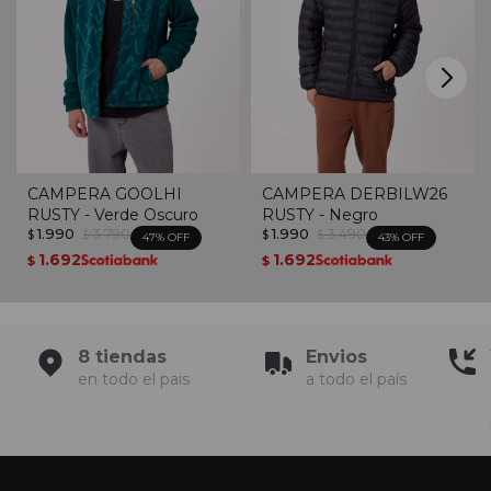
CAMPERA GOOLHI
CAMPERA DERBILW26
RUSTY - Verde Oscuro
RUSTY - Negro
1.990
3.790
1.990
3.490
$
$
$
$
47
43
1.692
1.692
$
$
8 tiendas
Envios
en todo el pais
a todo el país