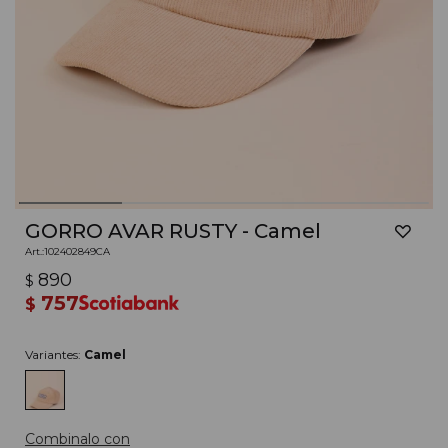
GORRO AVAR RUSTY - Camel
102402849CA
890
$
757
$
Variantes:
Camel
Combinalo con