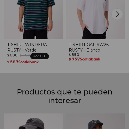
T-SHIRT WINDERA
T-SHIRT GALISW26
RUSTY - Verde
RUSTY - Blanco
890
690
1.190
$
$
$
42
757
$
587
$
Productos que te pueden
interesar