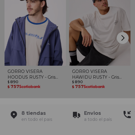
GORRO VISERA
GORRO VISERA
HOODUS RUSTY - Gris
HAWIDU RUSTY - Gris
890
890
Oscuro
$
Oscuro
$
757
757
$
$
8 tiendas
Envios
en todo el pais
a todo el país