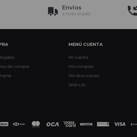
Envios
a todo el país
PRA
MENÚ CUENTA
legales
Mi cuenta
nes de compra
Mis compras
mprar
Mis direcciones
Wish List