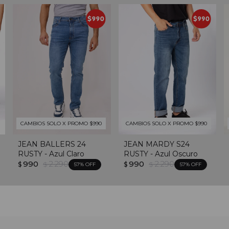
CAMBIOS SOLO X PROMO $990
CAMBIOS SOLO X PROMO $990
JEAN BALLERS 24
JEAN MARDY S24
RUSTY - Azul Claro
RUSTY - Azul Oscuro
990
2.290
990
2.290
$
$
$
$
57
57