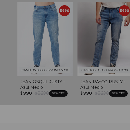
CAMBIOS SOLO X PROMO $990
CAMBIOS SOLO X PROMO $990
JEAN OSQUI RUSTY -
JEAN RAYCO RUSTY -
Azul Medio
Azul Medio
990
2.290
990
2.290
$
$
$
$
57
57