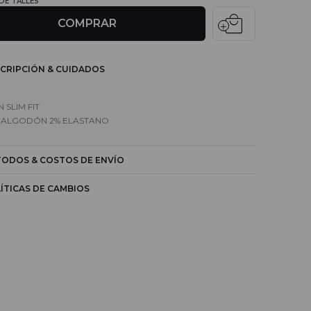
 DE TALLES
local_mall
COMPRAR
CRIPCIÓN & CUIDADOS
 SLIM FIT
 ALGODÓN 2% ELASTANO
ODOS & COSTOS DE ENVÍO
ÍTICAS DE CAMBIOS