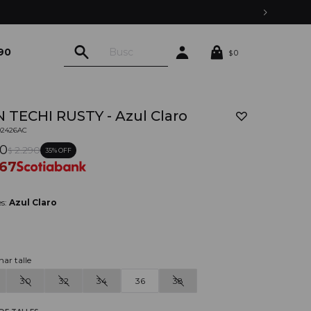
90
0
$
 TECHI RUSTY - Azul Claro
02426AC
90
2.290
35
$
267
es:
Azul Claro
nar talle
30
32
34
36
38