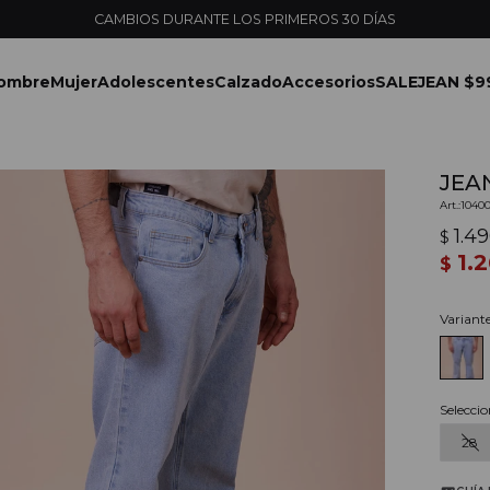
ENVÍOS EXPRESS EN MONTEVIDEO CON PEDIDOS YA
ombre
Mujer
Adolescentes
Calzado
Accesorios
SALE
JEAN $9
JEAN
1040
1.4
$
1.
$
Variant
Seleccio
28