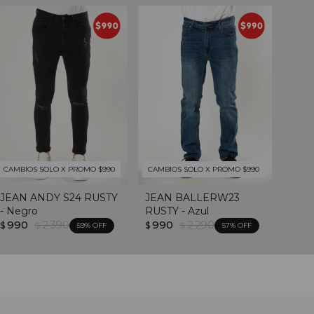
CAMBIOS SOLO X PROMO $990
CAMBIOS SOLO X PROMO $990
JEAN ANDY S24 RUSTY
JEAN BALLERW23
- Negro
RUSTY - Azul
990
2.390
990
2.290
$
$
$
$
59
57