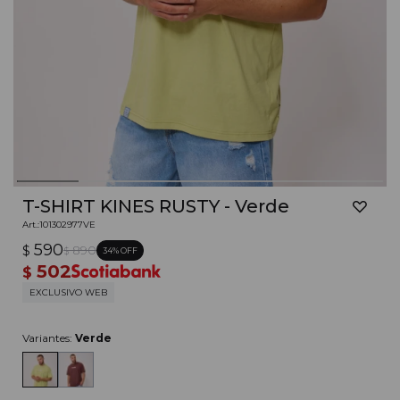
T-SHIRT KINES RUSTY - Verde
101302977VE
590
$
890
34
$
502
$
EXCLUSIVO WEB
Variantes:
Verde