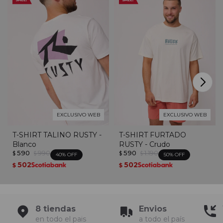
EXCLUSIVO WEB
EXCLUSIVO WEB
T-SHIRT TALINO RUSTY -
T-SHIRT FURTADO
Blanco
RUSTY - Crudo
590
990
590
1.190
$
$
$
$
40
50
502
502
$
$
8 tiendas
Envios
en todo el pais
a todo el país