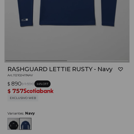
RASHGUARD LETTIE RUSTY - Navy
112102411NAV
890
$
1.590
44
$
757
$
EXCLUSIVO WEB
Variantes:
Navy