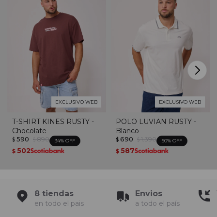
EXCLUSIVO WEB
EXCLUSIVO WEB
T-SHIRT KINES RUSTY -
POLO LUVIAN RUSTY -
Chocolate
Blanco
590
890
690
1.390
$
$
$
$
34
50
502
587
$
$
8 tiendas
Envios
en todo el pais
a todo el país