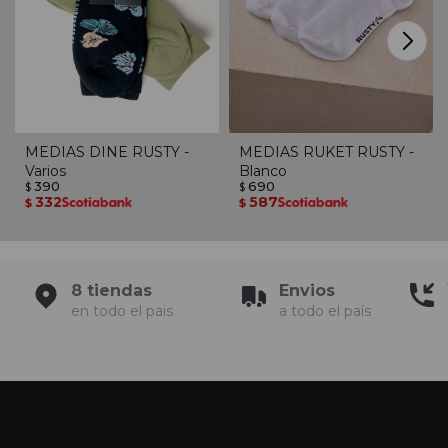
MEDIAS DINE RUSTY -
MEDIAS RUKET RUSTY -
Varios
Blanco
390
690
$
$
332
587
$
$
8 tiendas
Envios
en todo el pais
a todo el país