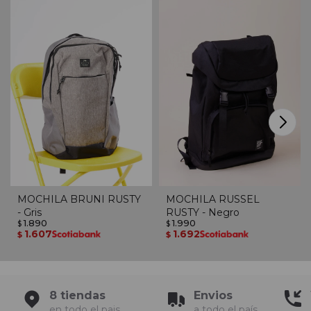
MOCHILA BRUNI RUSTY
MOCHILA RUSSEL
- Gris
RUSTY - Negro
1.890
1.990
$
$
1.607
1.692
$
$
8 tiendas
Envios
en todo el pais
a todo el país