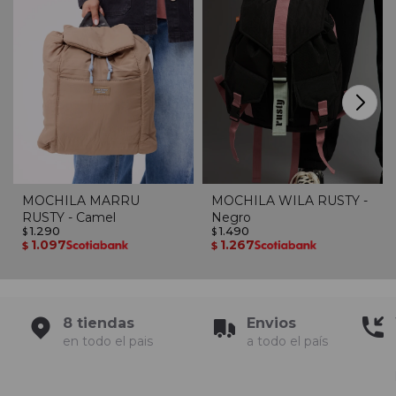
MOCHILA MARRU
MOCHILA WILA RUSTY -
RUSTY - Camel
Negro
1.290
1.490
$
$
1.097
1.267
$
$
8 tiendas
Envios
en todo el pais
a todo el país