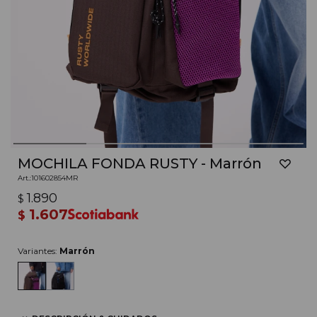
MOCHILA FONDA RUSTY - Marrón
101602854MR
1.890
$
1.607
$
Variantes:
Marrón