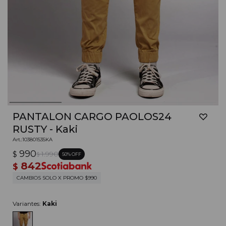
PANTALON CARGO PAOLOS24
RUSTY - Kaki
103801535KA
990
$
1.990
50
$
842
$
CAMBIOS SOLO X PROMO $990
Variantes:
Kaki