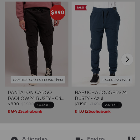
CAMBIOS SOLO X PROMO $990
EXCLUSIVO WEB
PANTALON CARGO
BABUCHA JOGGERS24
PAOLOW24 RUSTY - Gris
RUSTY - Azul
990
1.990
1.190
1.490
Oscuro
$
$
$
$
50
20
842
1.012
$
$
8 tiendas
Envios