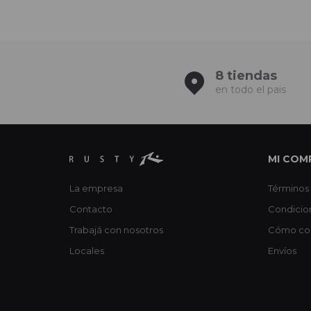
8 tiendas
en todo el pais
MI COM
La empresa
Términos 
Contacto
Condicio
Trabajá con nosotros
Cómo co
Locales
Envíos