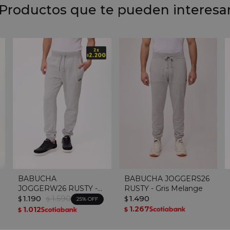
Productos que te pueden interesa
BABUCHA
BABUCHA JOGGERS26
JOGGERW26 RUSTY -
RUSTY - Gris Melange
Gris Claro
1.190
1.590
1.490
$
$
$
25
1.267
1.012
$
$