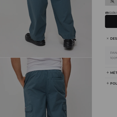
28
GUÍA
DES
PAN
100
MÉT
POL