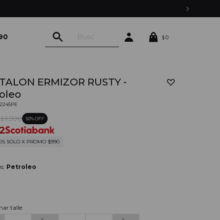
90
0
$
TALON ERMIZOR RUSTY -
oleo
02245PE
0
1.990
50
$
2
OS SOLO X PROMO $990
es:
Petroleo
nar talle