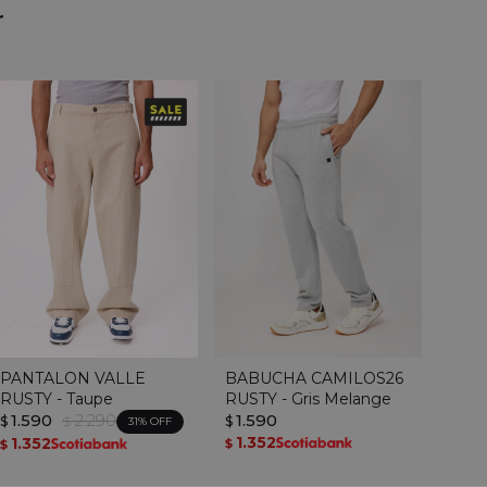
r
PANTALON VALLE
BABUCHA CAMILOS26
RUSTY - Taupe
RUSTY - Gris Melange
1.590
2.290
1.590
$
$
$
31
1.352
1.352
$
$