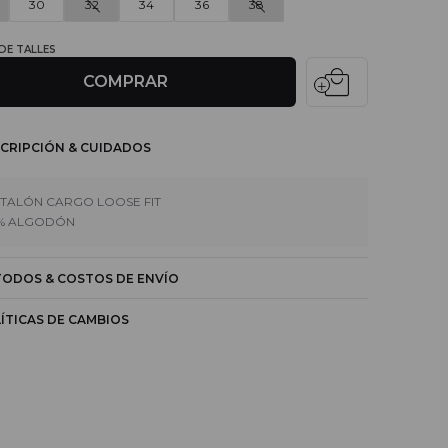
30
32
34
36
38
 DE TALLES
local_mall
COMPRAR
CRIPCIÓN & CUIDADOS
TALÓN CARGO LOOSE FIT
% ALGODÓN
ODOS & COSTOS DE ENVÍO
ÍTICAS DE CAMBIOS