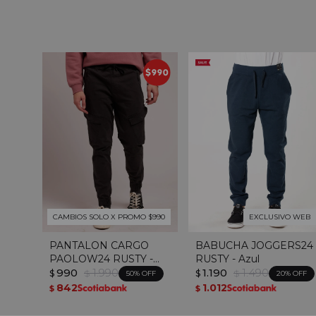
CAMBIOS SOLO X PROMO $990
EXCLUSIVO WEB
PANTALON CARGO
BABUCHA JOGGERS24
PAOLOW24 RUSTY -
RUSTY - Azul
Gris Oscuro
990
1.990
1.190
1.490
$
$
$
$
50
20
842
1.012
$
$