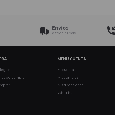
Envios
a todo el país
PRA
MENÚ CUENTA
legales
Mi cuenta
nes de compra
Mis compras
mprar
Mis direcciones
Wish List