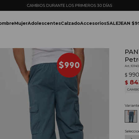
ENVÍOS EXPRESS EN MONTEVIDEO CON PEDIDOS YA
ombre
Mujer
Adolescentes
Calzado
Accesorios
SALE
JEAN $9
PAN
Petr
1014
99
$
84
$
CAMBI
Variant
Seleccio