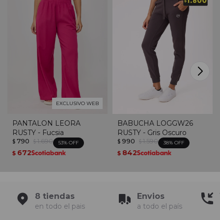
EXCLUSIVO WEB
PANTALON LEORA
BABUCHA LOGGW26
RUSTY - Fucsia
RUSTY - Gris Oscuro
790
1.690
990
1.590
$
$
$
$
53
38
672
842
$
$
8 tiendas
Envios
en todo el pais
a todo el país