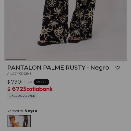
PANTALON PALME RUSTY - Negro
701403122NE
790
$
1.690
53
$
672
$
EXCLUSIVO WEB
Variantes:
Negro