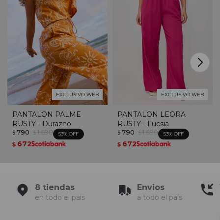
EXCLUSIVO WEB
EXCLUSIVO WEB
PANTALON PALME
PANTALON LEORA
RUSTY - Durazno
RUSTY - Fucsia
790
1.690
790
1.690
$
$
$
$
53
53
672
672
$
$
8 tiendas
Envios
en todo el pais
a todo el país