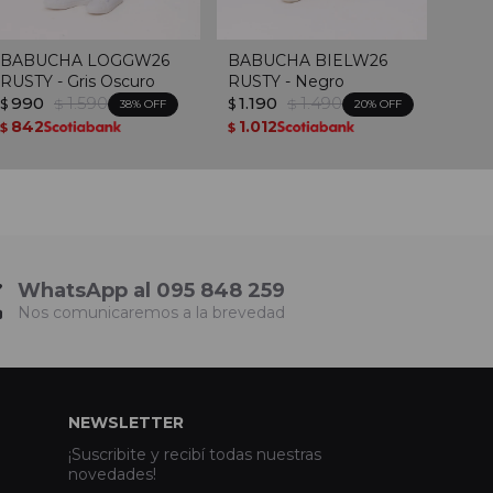
BABUCHA LOGGW26
BABUCHA BIELW26
RUSTY - Gris Oscuro
RUSTY - Negro
990
1.590
1.190
1.490
$
$
$
$
38
20
842
1.012
$
$
WhatsApp al 095 848 259
Nos comunicaremos a la brevedad
NEWSLETTER
¡Suscribite y recibí todas nuestras
novedades!