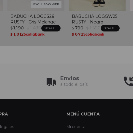
EXCLUSIVO WEB
BABUCHA LOGGS26
BABUCHA LOGGW25
RUSTY - Gris Melange
RUSTY - Negro
1.190
1.490
790
1.590
$
$
$
$
20
50
1.012
672
$
$
Envios
a todo el país
PRA
MENÚ CUENTA
legales
Mi cuenta