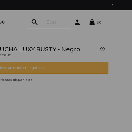
MONTEVIDEO CON PEDIDOS YA
90
0
$
UCHA LUXY RUSTY - Negro
02337NE
Este artículo está agotado.
riantes disponibles: