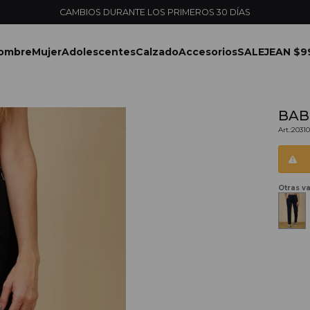
ENVÍOS EXPRESS EN 
ombre
Mujer
Adolescentes
Calzado
Accesorios
SALE
JEAN $9
BAB
2031
Otras va