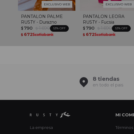
EXCLUSIVO WEB
EXCLUSIVO WEB
PANTALON PALME
PANTALON LEORA
RUSTY - Durazno
RUSTY - Fucsia
790
1.690
790
1.690
$
$
$
$
53
53
672
672
$
$
8 tiendas
en todo el pais
MI COM
La empresa
Términos 