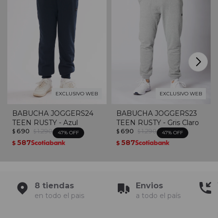
EXCLUSIVO WEB
EXCLUSIVO WEB
BABUCHA JOGGERS24
BABUCHA JOGGERS23
TEEN RUSTY - Azul
TEEN RUSTY - Gris Claro
690
1.290
690
1.290
$
$
$
$
47
47
587
587
$
$
8 tiendas
Envios
en todo el pais
a todo el país