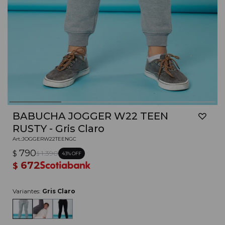
BABUCHA JOGGER W22 TEEN
RUSTY - Gris Claro
JOGGERW22TEENGC
790
$
1.390
43
$
672
$
Variantes:
Gris Claro