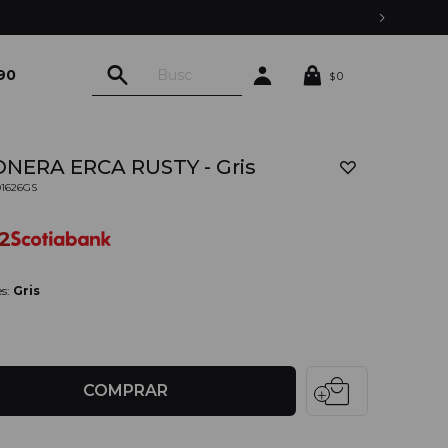
90
0
$
ONERA ERCA RUSTY - Gris
01626GS
0
2
es:
Gris
local_mall
COMPRAR