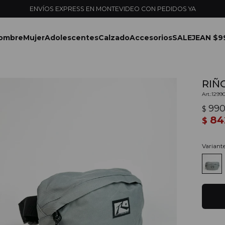
ENVÍOS EXPRESS EN MONTEVIDEO CON PEDIDOS YA
ombre
Mujer
Adolescentes
Calzado
Accesorios
SALE
JEAN $9
RIÑ
1299
99
$
84
$
Variant