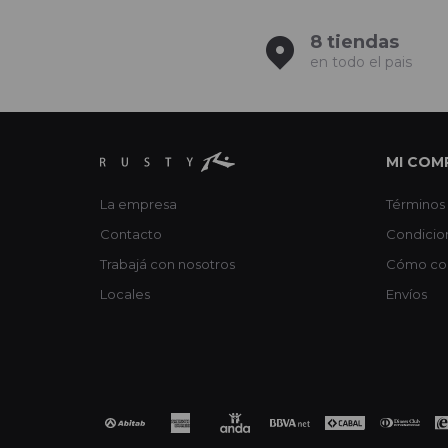
8 tiendas
en todo el pais
MI COM
La empresa
Términos 
Contacto
Condicio
Trabajá con nosotros
Cómo co
Locales
Envíos