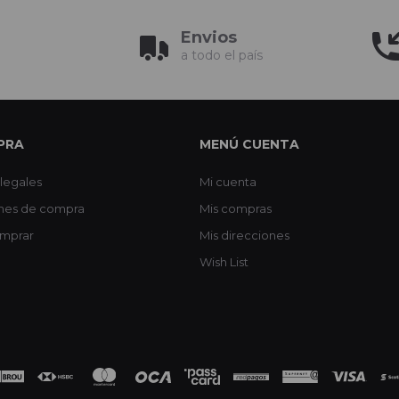
Envios
a todo el país
PRA
MENÚ CUENTA
legales
Mi cuenta
nes de compra
Mis compras
mprar
Mis direcciones
Wish List