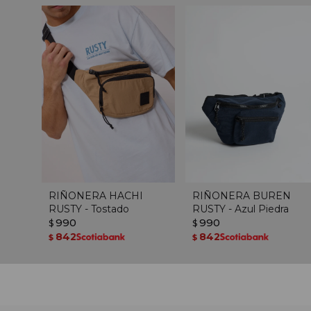
RIÑONERA HACHI
RIÑONERA BUREN
RUSTY - Tostado
RUSTY - Azul Piedra
990
990
$
$
842
842
$
$