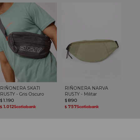
RIÑONERA SKATI
RIÑONERA NARVA
RUSTY - Gris Oscuro
RUSTY - Militar
1.190
890
$
$
1.012
757
$
$