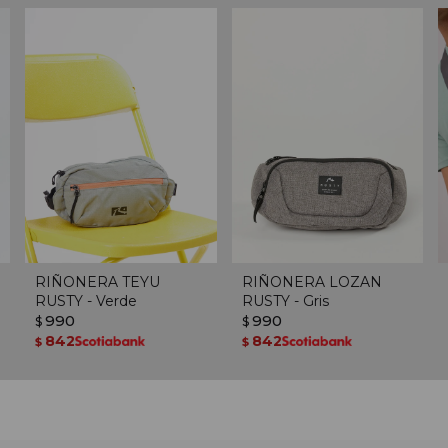
RIÑONERA TEYU
RIÑONERA LOZAN
RUSTY - Verde
RUSTY - Gris
990
990
$
$
842
842
$
$