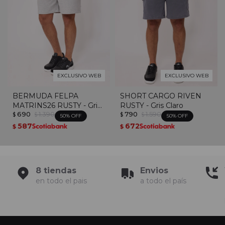
EXCLUSIVO WEB
EXCLUSIVO WEB
BERMUDA FELPA
SHORT CARGO RIVEN
MATRINS26 RUSTY - Gris
RUSTY - Gris Claro
690
1.390
790
1.590
Melange
$
$
$
$
50
50
587
672
$
$
8 tiendas
Envios
en todo el pais
a todo el país