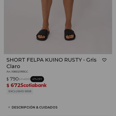
SHORT FELPA KUINO RUSTY - Gris
Claro
108502993GC
790
$
1.490
47
$
672
$
EXCLUSIVO WEB
DESCRIPCIÓN & CUIDADOS