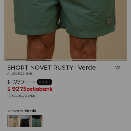
SHORT NOVET RUSTY - Verde
102602248VE
1.090
$
1.990
45
$
927
$
EXCLUSIVO WEB
Variantes:
Verde