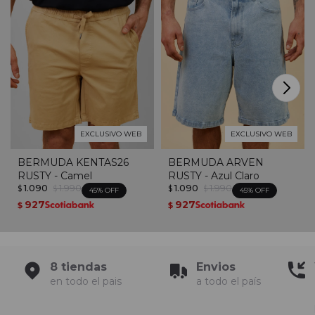
EXCLUSIVO WEB
EXCLUSIVO WEB
BERMUDA KENTAS26
BERMUDA ARVEN
RUSTY - Camel
RUSTY - Azul Claro
1.090
1.990
1.090
1.990
$
$
$
$
45
45
927
927
$
$
8 tiendas
Envios
en todo el pais
a todo el país